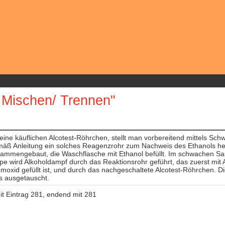
 Mischen/ Trennen"
ine käuflichen Alcotest-Röhrchen, stellt man vorbereitend mittels Sch
mäß Anleitung ein solches Reagenzrohr zum Nachweis des Ethanols h
sammengebaut, die Waschflasche mit Ethanol befüllt. Im schwachen S
e wird Alkoholdampf durch das Reaktionsrohr geführt, das zuerst mit 
moxid gefüllt ist, und durch das nachgeschaltete Alcotest-Röhrchen. D
es ausgetauscht.
it Eintrag 281, endend mit 281