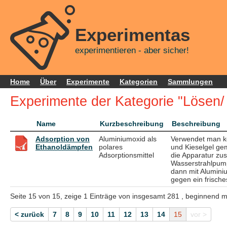
Experimentas
experimentieren - aber sicher!
Home
Über
Experimente
Kategorien
Sammlungen
Experimente der Kategorie "Lösen/
Name
Kurzbeschreibung
Beschreibung
Adsorption von
Aluminiumoxid als
Verwendet man ke
Ethanoldämpfen
polares
und Kieselgel ge
Adsorptionsmittel
die Apparatur zu
Wasserstrahlpump
dann mit Aluminiu
gegen ein frisch
Seite 15 von 15, zeige 1 Einträge von insgesamt 281 , beginnend m
< zurück
7
8
9
10
11
12
13
14
15
vor >