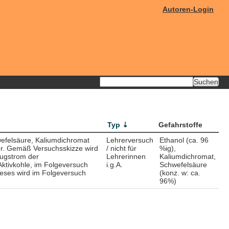
Autoren-Login
Typ
Gefahrstoffe
wefelsäure, Kaliumdichromat
Lehrerversuch
Ethanol (ca. 96
er. Gemäß Versuchsskizze wird
/ nicht für
%ig),
augstrom der
Lehrerinnen
Kaliumdichromat,
Aktivkohle, im Folgeversuch
i.g.A.
Schwefelsäure
ieses wird im Folgeversuch
(konz. w: ca.
96%)