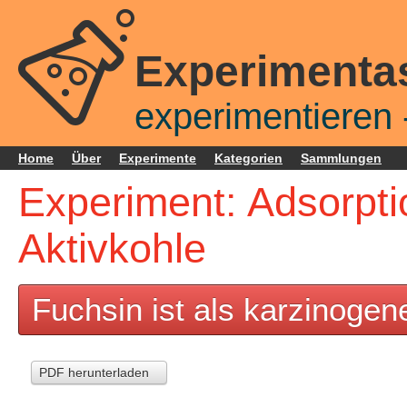
Experimenta
experimentieren -
Home
Über
Experimente
Kategorien
Sammlungen
Experiment: Adsorpti
Aktivkohle
Fuchsin ist als karzinogene
PDF herunterladen