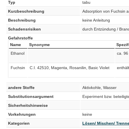
Typ
tabu
Kurzbeschreibung
Adsorption von Fuchsin an
Beschreibung
keine Anleitung
Schadensrisiken
durch Entzündung / Bran
Gefahrstoffe
Name
Synonyme
Spezif
Ethanol
ca. 96
Fuchsin
C.I. 42510, Magenta, Rosanilin, Basic Violet
enthäl
andere Stoffe
Aktivkohle, Wasser
Substitutionsargument
Experiment bzw. beteiligt
Sicherheitshinweise
Vorkehrungen
keine
Kategorien
Lösen/ Mischen/ Trenn