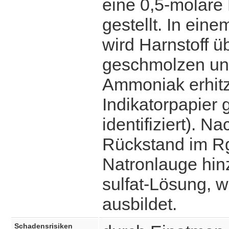
eine 0,5-molare 
gestellt. In ei
wird Harnstoff ü
geschmolzen und
Ammoniak erhitz
Indikatorpapier 
identifiziert). N
Rückstand im Rg
Natronlauge hinz
sulfat-Lösung, w
ausbildet.
Schadensrisiken