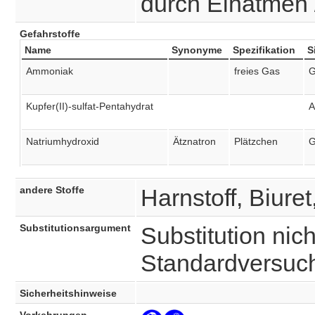
durch Einatmen 
Gefahrstoffe
Name
Synonyme
Spezifikation
S
Ammoniak
freies Gas
G
Kupfer(II)-sulfat-Pentahydrat
A
Natriumhydroxid
Ätznatron
Plätzchen
G
andere Stoffe
Harnstoff, Biuret
Substitutionsargument
Substitution nich
Standardversuc
Sicherheitshinweise
Vorkehrungen