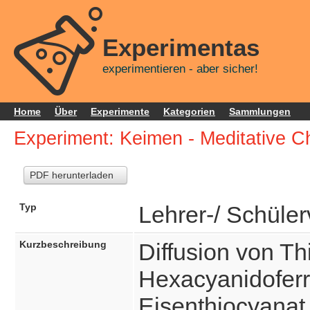
Experimentas
experimentieren - aber sicher!
Home
Über
Experimente
Kategorien
Sammlungen
Experiment: Keimen - Meditative 
PDF herunterladen
Typ
Lehrer-/ Schüle
Kurzbeschreibung
Diffusion von Th
Hexacyanidoferra
Eisenthiocyanat