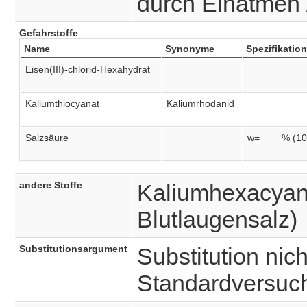
durch Einatmen 
Gefahrstoffe
Name
Synonyme
Spezifikation
Eisen(III)-chlorid-Hexahydrat
Kaliumthiocyanat
Kaliumrhodanid
Salzsäure
w=____% (10
andere Stoffe
Kaliumhexacyani
Blutlaugensalz)
Substitutionsargument
Substitution nich
Standardversuc