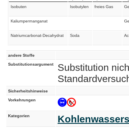
Isobuten
Isobutylen
freies Gas
Ge
Kaliumpermanganat
Ge
Natriumcarbonat-Decahydrat
Soda
Ac
andere Stoffe
Substitutionsargument
Substitution nich
Standardversuc
Sicherheitshinweise
Vorkehrungen
Kategorien
Kohlenwassers