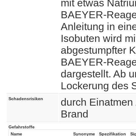
mit etwas Natriu
BAEYER-Reagenz
Anleitung in ein
Isobuten wird mi
abgestumpfter K
BAEYER-Reagenz 
dargestellt. Ab 
Lockerung des St
Schadensrisiken
durch Einatmen 
Brand
Gefahrstoffe
Name
Synonyme
Spezifikation
Si