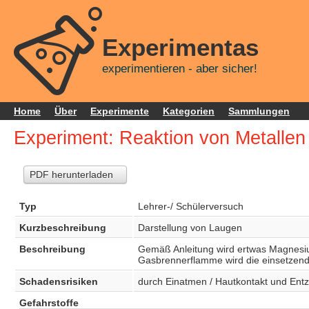
Experimentas
experimentieren - aber sicher!
Home
Über
Experimente
Kategorien
Sammlungen
Experiment: Reaktion von Metallen
PDF herunterladen
Typ
Lehrer-/ Schülerversuch
Kurzbeschreibung
Darstellung von Laugen
Beschreibung
Gemäß Anleitung wird ertwas Magnesium
Gasbrennerflamme wird die einsetzende 
Schadensrisiken
durch Einatmen / Hautkontakt und Ent
Gefahrstoffe