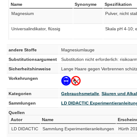
Name
Synonyme
Spezifikation
Magnesium
Pulver, nicht stab
Universalindikator, flüssig
Skala pH 4-10; e
andere Stoffe
Magnesiumlauge
Substitutionsargument
Substitution nicht erforderlich: risiko
Sicherheitshinweise
Lange Haare gegen Verbrennen schüt
Vorkehrungen
Kategorien
Gebrauchsmetalle
,
Säuren und Alkal
Sammlungen
LD DIDACTIC Experimentieranleitun
Quellen
Autor
Name
Erschein
LD DIDACTIC
Sammlung Experimentieranleitungen
Hürth 20