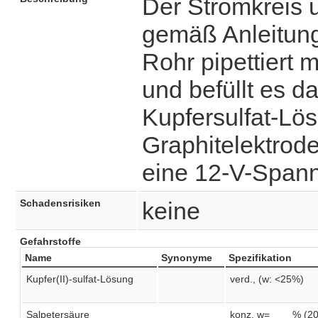
Der Stromkreis
gemäß Anleitun
Rohr pipettiert
und befüllt es 
Kupfersulfat-Lö
Graphitelektrode
eine 12-V-Spann
Schadensrisiken
keine
Gefahrstoffe
Name
Synonyme
Spezifikation
Kupfer(II)-sulfat-Lösung
verd., (w: <25%)
Salpetersäure
konz. w=____% (2