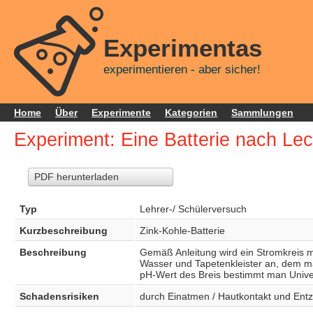
Experimentas
experimentieren - aber sicher!
Home
Über
Experimente
Kategorien
Sammlungen
Experiment: Eine Batterie nach Le
PDF herunterladen
Typ
Lehrer-/ Schülerversuch
Kurzbeschreibung
Zink-Kohle-Batterie
Beschreibung
Gemäß Anleitung wird ein Stromkreis m
Wasser und Tapetenkleister an, dem m
pH-Wert des Breis bestimmt man Univer
Schadensrisiken
durch Einatmen / Hautkontakt und Ent