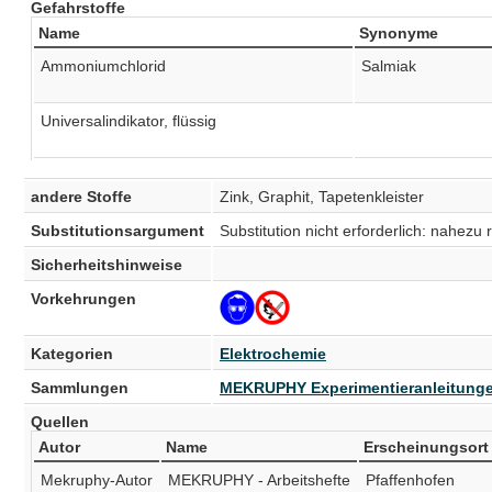
Gefahrstoffe
Name
Synonyme
Ammoniumchlorid
Salmiak
Universalindikator, flüssig
andere Stoffe
Zink, Graphit, Tapetenkleister
Substitutionsargument
Substitution nicht erforderlich: nahezu 
Sicherheitshinweise
Vorkehrungen
Kategorien
Elektrochemie
Sammlungen
MEKRUPHY Experimentieranleitung
Quellen
Autor
Name
Erscheinungsort
Mekruphy-Autor
MEKRUPHY - Arbeitshefte
Pfaffenhofen