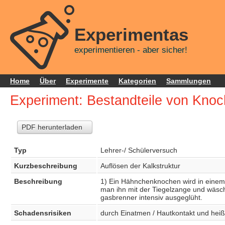
Experimentas
experimentieren - aber sicher!
Home
Über
Experimente
Kategorien
Sammlungen
Experiment: Bestandteile von Kno
PDF herunterladen
Typ
Lehrer-/ Schülerversuch
Kurzbeschreibung
Auflösen der Kalkstruktur
Beschreibung
1) Ein Hähnchenknochen wird in einem
man ihn mit der Tiegelzange und wäsch
gasbrenner intensiv ausgeglüht.
Schadensrisiken
durch Einatmen / Hautkontakt und heißes