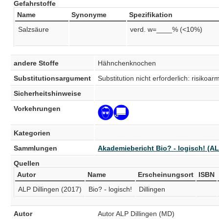
Gefahrstoffe
Name
Synonyme
Spezifikation
Salzsäure
verd. w=____% (<10%)
andere Stoffe
Hähnchenknochen
Substitutionsargument
Substitution nicht erforderlich: risiko
Sicherheitshinweise
Vorkehrungen
Kategorien
Sammlungen
Akademiebericht Bio? - logisch! (AL
Quellen
Autor
Name
Erscheinungsort
ISBN
ALP Dillingen (2017)
Bio? - logisch!
Dillingen
Autor
Autor ALP Dillingen (MD)