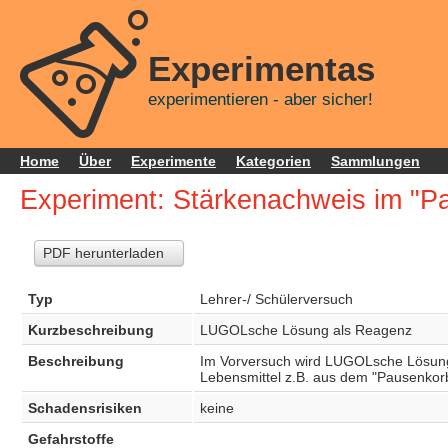
Experimentas
experimentieren - aber sicher!
Home
Über
Experimente
Kategorien
Sammlungen
Experiment: Stärkenachweis im "P
PDF herunterladen
Typ
Lehrer-/ Schülerversuch
Kurzbeschreibung
LUGOLsche Lösung als Reagenz
Beschreibung
Im Vorversuch wird LUGOLsche Lösung 
Lebensmittel z.B. aus dem "Pausenkor
Schadensrisiken
keine
Gefahrstoffe