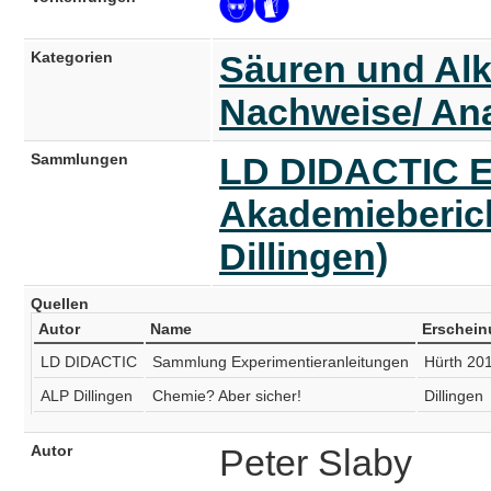
Kategorien
Säuren und Alk
Nachweise/ Ana
Sammlungen
LD DIDACTIC E
Akademieberich
Dillingen)
Quellen
Autor
Name
Erschein
LD DIDACTIC
Sammlung Experimentieranleitungen
Hürth 20
ALP Dillingen
Chemie? Aber sicher!
Dillingen
Autor
Peter Slaby