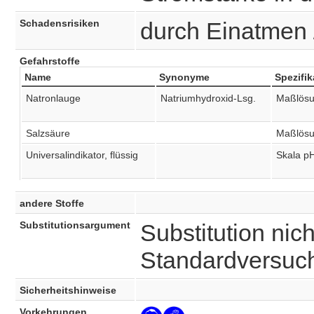
Schadensrisiken
durch Einatmen 
Gefahrstoffe
Name
Synonyme
Spezifik
Natronlauge
Natriumhydroxid-Lsg.
Maßlösu
Salzsäure
Maßlösu
Universalindikator, flüssig
Skala pH
andere Stoffe
Substitutionsargument
Substitution nich
Standardversuc
Sicherheitshinweise
Vorkehrungen