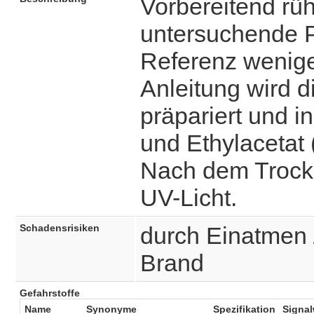
Vorbereitend rü
untersuchende P
Referenz wenig
Anleitung wird 
präpariert und 
und Ethylacetat (
Nach dem Trockn
UV-Licht.
Schadensrisiken
durch Einatmen 
Brand
Gefahrstoffe
Name
Synonyme
Spezifikation
Signal