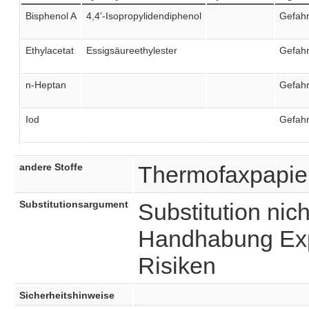
Bisphenol A
4,4'-Isopropylidendiphenol
Gefah
Ethylacetat
Essigsäureethylester
Gefah
n-Heptan
Gefah
Iod
Gefah
andere Stoffe
Thermofaxpapie
Substitutionsargument
Substitution nicht
Handhabung Exp
Risiken
Sicherheitshinweise