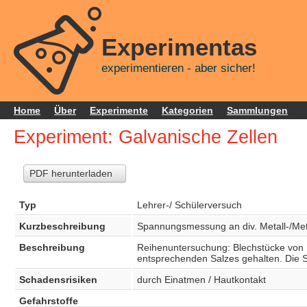
Experimentas
experimentieren - aber sicher!
Home
Über
Experimente
Kategorien
Sammlungen
Experiment: Galvanische Zellen
PDF herunterladen
Typ
Lehrer-/ Schülerversuch
Kurzbeschreibung
Spannungsmessung an div. Metall-/Met
Beschreibung
Reihenuntersuchung: Blechstücke von Ei
entsprechenden Salzes gehalten. Die 
Schadensrisiken
durch Einatmen / Hautkontakt
Gefahrstoffe