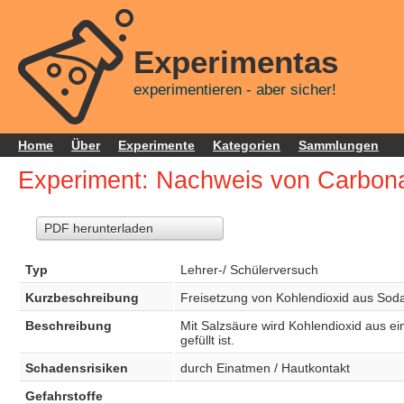
Experimentas
experimentieren - aber sicher!
Home
Über
Experimente
Kategorien
Sammlungen
Experiment: Nachweis von Carbona
PDF herunterladen
Typ
Lehrer-/ Schülerversuch
Kurzbeschreibung
Freisetzung von Kohlendioxid aus Sod
Beschreibung
Mit Salzsäure wird Kohlendioxid aus e
gefüllt ist.
Schadensrisiken
durch Einatmen / Hautkontakt
Gefahrstoffe