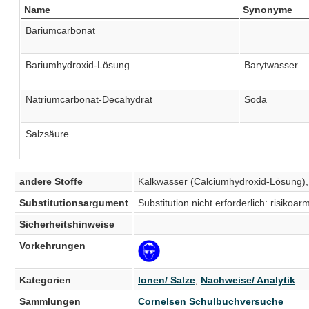
Name
Synonyme
Bariumcarbonat
Bariumhydroxid-Lösung
Barytwasser
Natriumcarbonat-Decahydrat
Soda
Salzsäure
andere Stoffe
Kalkwasser (Calciumhydroxid-Lösung),
Substitutionsargument
Substitution nicht erforderlich: risiko
Sicherheitshinweise
Vorkehrungen
Kategorien
Ionen/ Salze
,
Nachweise/ Analytik
Sammlungen
Cornelsen Schulbuchversuche