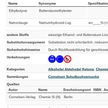
Name
Synonyme
Spezifikatio
Ethylbutyrat
Buttersäureethylester
Natronlauge
Natriumhydroxid-Lsg.
w=____% (>
andere Stoffe
wässrige Ethanol- und Buttersäure-Lö
Substitutionsargument
Substitution nicht erforderlich: risiko
Sicherheitshinweise
Durch Rückflusskühlung für geschloss
Vorkehrungen
Kategorien
Alkohole/ Aldehyde/ Ketone
,
Chemis
Sammlungen
Cornelsen Schulbuchversuche
Quellen
Autor
Name
Erscheinungsort
ISBN
Au
Cornelsen-Verlag
Chemie SI (N)
Berlin