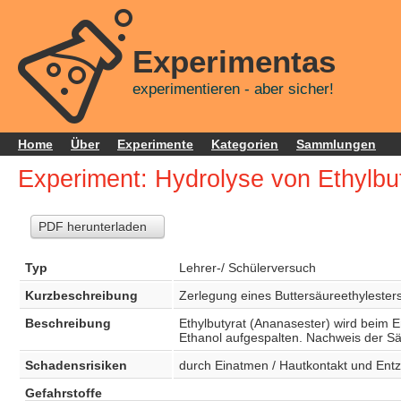
Experimentas
experimentieren - aber sicher!
Home
Über
Experimente
Kategorien
Sammlungen
Experiment: Hydrolyse von Ethylbu
PDF herunterladen
Typ
Lehrer-/ Schülerversuch
Kurzbeschreibung
Zerlegung eines Buttersäureethylesters
Beschreibung
Ethylbutyrat (Ananasester) wird beim 
Ethanol aufgespalten. Nachweis der Säu
Schadensrisiken
durch Einatmen / Hautkontakt und Ent
Gefahrstoffe