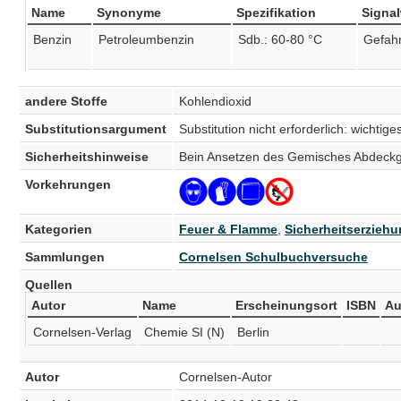
Name
Synonyme
Spezifikation
Signal
Benzin
Petroleumbenzin
Sdb.: 60-80 °C
Gefah
andere Stoffe
Kohlendioxid
Substitutionsargument
Substitution nicht erforderlich: wichtig
Sicherheitshinweise
Bein Ansetzen des Gemisches Abdeckg
Vorkehrungen
Kategorien
Feuer & Flamme
,
Sicherheitserzieh
Sammlungen
Cornelsen Schulbuchversuche
Quellen
Autor
Name
Erscheinungsort
ISBN
Au
Cornelsen-Verlag
Chemie SI (N)
Berlin
Autor
Cornelsen-Autor