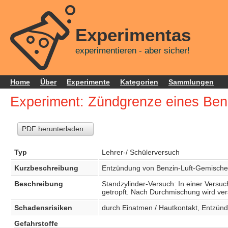
Experimentas
experimentieren - aber sicher!
Home
Über
Experimente
Kategorien
Sammlungen
Experiment: Zündgrenze eines Ben
PDF herunterladen
Typ
Lehrer-/ Schülerversuch
Kurzbeschreibung
Entzündung von Benzin-Luft-Gemischen
Beschreibung
Standzylinder-Versuch: In einer Versuch
getropft. Nach Durchmischung wird ve
Schadensrisiken
durch Einatmen / Hautkontakt, Entzünd
Gefahrstoffe