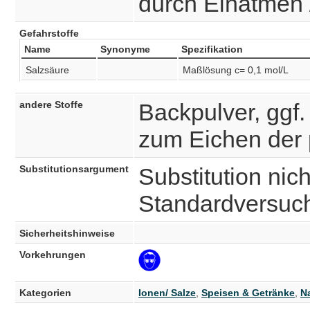
durch Einatmen 
Gefahrstoffe
Name
Synonyme
Spezifikation
Salzsäure
Maßlösung c= 0,1 mol/L
andere Stoffe
Backpulver, ggf
zum Eichen der
Substitutionsargument
Substitution nich
Standardversuc
Sicherheitshinweise
Vorkehrungen
Kategorien
Ionen/ Salze
,
Speisen & Getränke
,
N