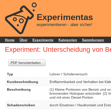
Experimentas
experimentieren - aber sicher!
Home
Über
Experimente
Kategorien
Sammlungen
Experiment: Unterscheidung von B
PDF herunterladen
Typ
Lehrer-/ Schülerversuch
Kurzbeschreibung
Entflammbarkeit und Verhalten bei Kält
Beschreibung
(1) Kleine Portionen von Benzin und v
brennenden Holzspan entzündet. (2) In
und mit einer Diesel-Portion.
Schadensrisiken
durch Einatmen / Hautkontakt und Ent