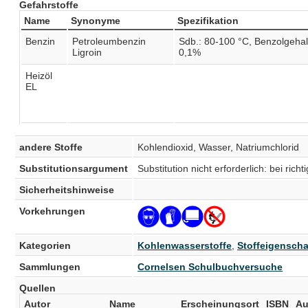
Gefahrstoffe
Name
Synonyme
Spezifikation
Benzin
Petroleumbenzin
Sdb.: 80-100 °C, Benzolgehal
Ligroin
0,1%
Heizöl
EL
andere Stoffe
Kohlendioxid, Wasser, Natriumchlorid
Substitutionsargument
Substitution nicht erforderlich: bei r
Sicherheitshinweise
Vorkehrungen
Kategorien
Kohlenwasserstoffe
,
Stoffeigenscha
Sammlungen
Cornelsen Schulbuchversuche
Quellen
Autor
Name
Erscheinungsort
ISBN
Au