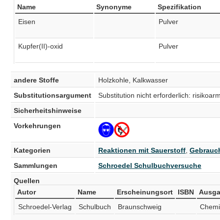
Name
Synonyme
Spezifikation
Eisen
Pulver
Kupfer(II)-oxid
Pulver
andere Stoffe
Holzkohle, Kalkwasser
Substitutionsargument
Substitution nicht erforderlich: risiko
Sicherheitshinweise
Vorkehrungen
Kategorien
Reaktionen mit Sauerstoff
,
Gebrauch
Sammlungen
Schroedel Schulbuchversuche
Quellen
Autor
Name
Erscheinungsort
ISBN
Ausg
Schroedel-Verlag
Schulbuch
Braunschweig
Chemi