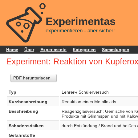
Experimentas
experimentieren - aber sicher!
Home
Über
Experimente
Kategorien
Sammlungen
Experiment: Reaktion von Kupferox
PDF herunterladen
Typ
Lehrer-/ Schülerversuch
Kurzbeschreibung
Reduktion eines Metalloxids
Beschreibung
Reagenzglasversuch: Gemische von Kupf
Produkte mit Glimmspan und mit Kalkw
Schadensrisiken
durch Entzündung / Brand und heißes / 
Gefahrstoffe