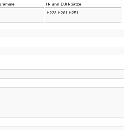
ogramme
H- und EUH-Sätze
H228
H261
H251