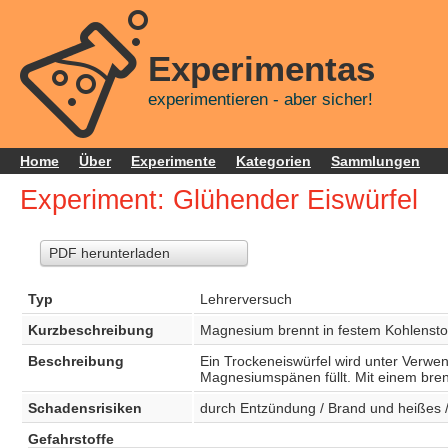
Experimentas
experimentieren - aber sicher!
Home
Über
Experimente
Kategorien
Sammlungen
Experiment: Glühender Eiswürfel
PDF herunterladen
Typ
Lehrerversuch
Kurzbeschreibung
Magnesium brennt in festem Kohlenstof
Beschreibung
Ein Trockeneiswürfel wird unter Verwend
Magnesiumspänen füllt. Mit einem bren
Schadensrisiken
durch Entzündung / Brand und heißes / 
Gefahrstoffe