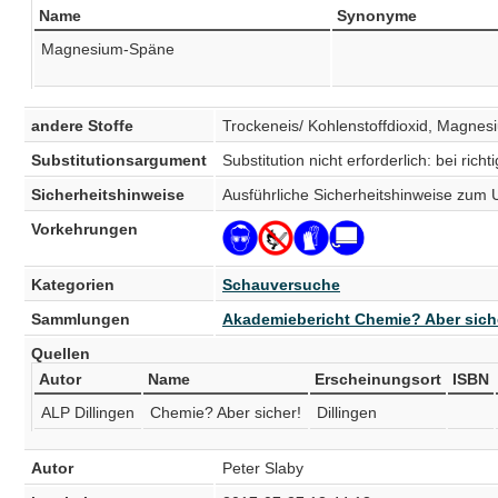
Name
Synonyme
Magnesium-Späne
andere Stoffe
Trockeneis/ Kohlenstoffdioxid, Magne
Substitutionsargument
Substitution nicht erforderlich: bei r
Sicherheitshinweise
Ausführliche Sicherheitshinweise zum
Vorkehrungen
Kategorien
Schauversuche
Sammlungen
Akademiebericht Chemie? Aber siche
Quellen
Autor
Name
Erscheinungsort
ISBN
ALP Dillingen
Chemie? Aber sicher!
Dillingen
Autor
Peter Slaby