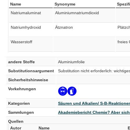
Name
Synonyme
Spezif
Natriumaluminat
Aluminiumnatriumdioxid
Natriumhydroxid
Ätznatron
Plätzc
Wasserstoff
freies
andere Stoffe
Aluminiumfolie
Substitutionsargument
Substitution nicht erforderlich: wichtig
Sicherheitshinweise
Vorkehrungen
Kategorien
Säuren und Alkalien/ S-B-Reaktione
Sammlungen
Akademiebericht Chemie? Aber siche
Quellen
Autor
Name
E