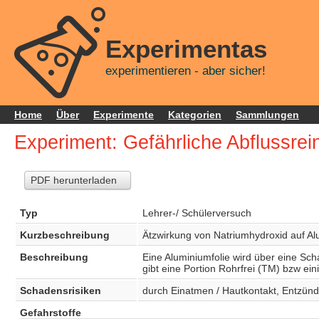
Experimentas
experimentieren - aber sicher!
Home
Über
Experimente
Kategorien
Sammlungen
Experiment: Gefährliche Abflussrei
PDF herunterladen
Typ
Lehrer-/ Schülerversuch
Kurzbeschreibung
Ätzwirkung von Natriumhydroxid auf A
Beschreibung
Eine Aluminiumfolie wird über eine Sch
gibt eine Portion Rohrfrei (TM) bzw ei
Schadensrisiken
durch Einatmen / Hautkontakt, Entzünd
Gefahrstoffe