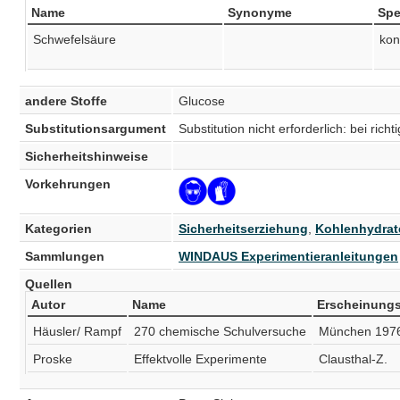
Name
Synonyme
Spe
Schwefelsäure
kon
andere Stoffe
Glucose
Substitutionsargument
Substitution nicht erforderlich: bei r
Sicherheitshinweise
Vorkehrungen
Kategorien
Sicherheitserziehung
,
Kohlenhydrat
Sammlungen
WINDAUS Experimentieranleitungen
Quellen
Autor
Name
Erscheinungs
Häusler/ Rampf
270 chemische Schulversuche
München 197
Proske
Effektvolle Experimente
Clausthal-Z.