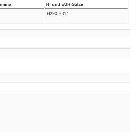
ramme
H- und EUH-Sätze
H290
H314