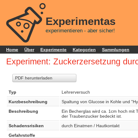
Experimentas
experimentieren - aber sicher!
Home
Über
Experimente
Kategorien
Sammlungen
Experiment: Zuckerzersetzung dur
PDF herunterladen
Typ
Lehrerversuch
Kurzbeschreibung
Spaltung von Glucose in Kohle und "Hy
Beschreibung
Ein Becherglas wird ca. 1cm hoch mit T
der Traubenzucker bedeckt ist.
Schadensrisiken
durch Einatmen / Hautkontakt
Gefahrstoffe