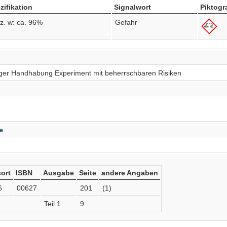
zifikation
Signalwort
Piktog
z. w: ca. 96%
Gefahr
ichtiger Handhabung Experiment mit beherrschbaren Risiken
e
ort
ISBN
Ausgabe
Seite
andere Angaben
6
00627
201
(1)
Teil 1
9