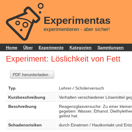
Experimentas
experimentieren - aber sicher!
Home
Über
Experimente
Kategorien
Sammlungen
Experiment: Löslichkeit von Fett
PDF herunterladen
Typ
Lehrer-/ Schülerversuch
Kurzbeschreibung
Verhalten verschiedener Lösemittel ge
Beschreibung
Reagenzglasversuche: Zu einer kleinen 
gegeben: Wasser, Ethanol, Diethylether
gelöst hat.
Schadensrisiken
durch Einatmen / Hautkontakt und Ent