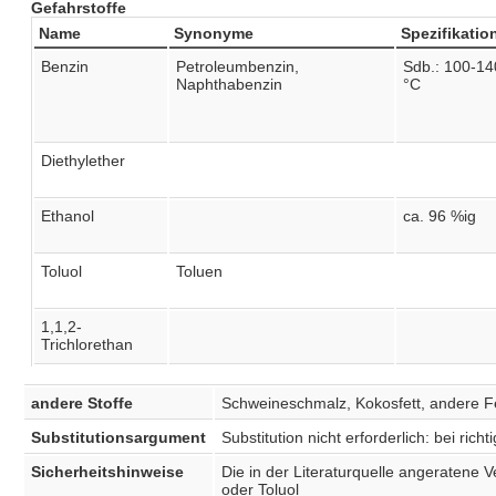
Gefahrstoffe
Name
Synonyme
Spezifikatio
Benzin
Petroleumbenzin,
Sdb.: 100-14
Naphthabenzin
°C
Diethylether
Ethanol
ca. 96 %ig
Toluol
Toluen
1,1,2-
Trichlorethan
andere Stoffe
Schweineschmalz, Kokosfett, andere Fe
Substitutionsargument
Substitution nicht erforderlich: bei r
Sicherheitshinweise
Die in der Literaturquelle angeratene V
oder Toluol