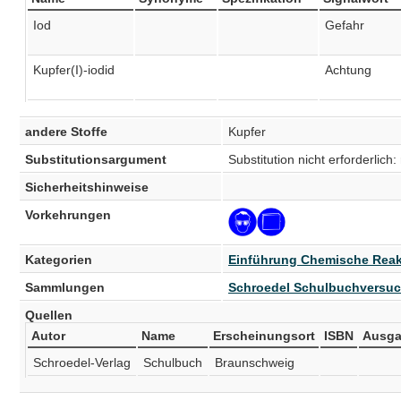
Iod
Gefahr
Kupfer(I)-iodid
Achtung
andere Stoffe
Kupfer
Substitutionsargument
Substitution nicht erforderlic
Sicherheitshinweise
Vorkehrungen
Kategorien
Einführung Chemische Reak
Sammlungen
Schroedel Schulbuchversu
Quellen
Autor
Name
Erscheinungsort
ISBN
Ausg
Schroedel-Verlag
Schulbuch
Braunschweig