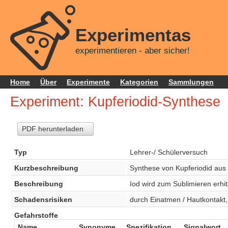
Experimentas
experimentieren - aber sicher!
Home
Über
Experimente
Kategorien
Sammlungen
Experiment: Kupferiodid-Synthese
PDF herunterladen
Typ
Lehrer-/ Schülerversuch
Kurzbeschreibung
Synthese von Kupferiodid aus
Beschreibung
Iod wird zum Sublimieren erhit
Schadensrisiken
durch Einatmen / Hautkontakt, 
Gefahrstoffe
Name
Synonyme
Spezifikation
Signalwort