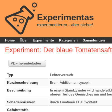
Experimentas
experimentieren - aber sicher!
Home
Über
Experimente
Kategorien
Sammlungen
Experiment: Der blaue Tomatensaft
PDF herunterladen
Typ
Lehrerversuch
Kurzbeschreibung
Brom-Addition an Lycopin
Beschreibung
In einem Standzylinder wird handelsüb
oberen Teil des Gemisches um und be
Schadensrisiken
durch Einatmen / Hautkontakt
Gefahrstoffe