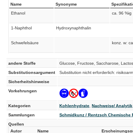
Name
Synonyme
Spezifikat
Ethanol
ca. 96 %ig
1-Naphthol
Hydroxynaphthalin
Schwefelsäure
konz. w: c
andere Stoffe
Glucose, Fructose, Saccharose, Lactos
Substitutionsargument
Substitution nicht erforderlich: risiko
Sicherheitshinweise
Vorkehrungen
Kategorien
Kohlenhydrate
,
Nachweise/ Analytik
Sammlungen
Schmidkunz / Rentzsch Chemische 
Quellen
Autor
Name
Erscheinungso