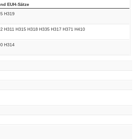
und EUH-Sätze
25
H319
02
H311
H315
H318
H335
H317
H371
H410
90
H314