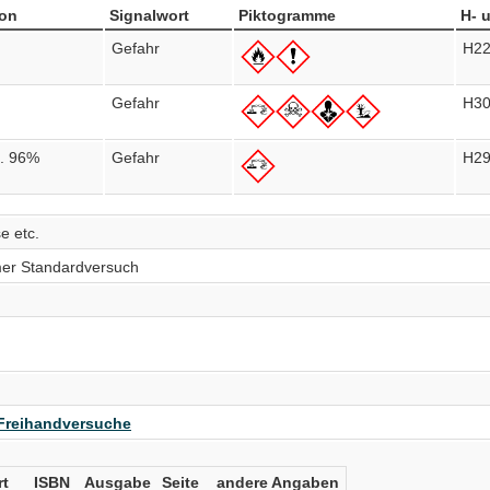
ion
Signalwort
Piktogramme
H- 
Gefahr
H2
Gefahr
H3
a. 96%
Gefahr
H2
e etc.
armer Standardversuch
Freihandversuche
rt
ISBN
Ausgabe
Seite
andere Angaben