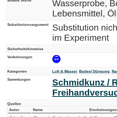
andere Stoffe
Wasserprobe, Bo
Lebensmittel, Öl
Substitutionsargument
Substitution nich
im Experiment
Sicherheitshinweise
Vorkehrungen
Kategorien
Luft & Wasser
,
Boden/ Düngung
,
Na
Sammlungen
Schmidkunz / 
Freihandversu
Quellen
Autor
Name
Erscheinungso