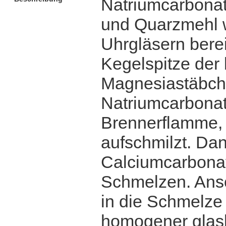
Natriumcarbonat
und Quarzmehl w
Uhrgläsern bereit
Kegelspitze der
Magnesiastäbche
Natriumcarbonatp
Brennerflamme, 
aufschmilzt. Da
Calciumcarbonat 
Schmelzen. Ansc
in die Schmelze 
homogener glask