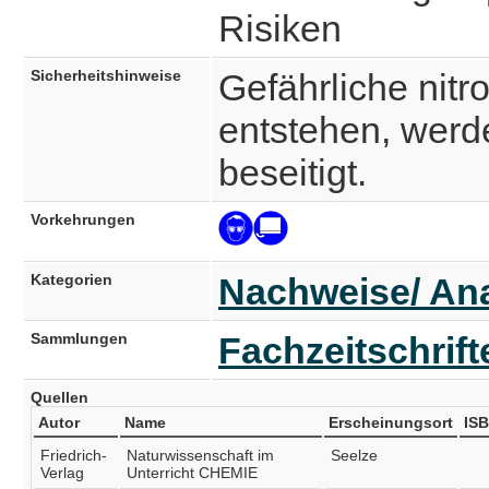
Risiken
Sicherheitshinweise
Gefährliche nitr
entstehen, werd
beseitigt.
Vorkehrungen
Kategorien
Nachweise/ Ana
Sammlungen
Fachzeitschrif
Quellen
Autor
Name
Erscheinungsort
IS
Friedrich-
Naturwissenschaft im
Seelze
Verlag
Unterricht CHEMIE