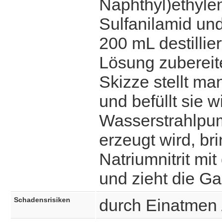
Naphthyl)ethyle
Sulfanilamid un
200 mL destill
Lösung zubereit
Skizze stellt m
und befüllt sie
Wasserstrahlpu
erzeugt wird, br
Natriumnitrit mi
und zieht die Ga
Schadensrisiken
durch Einatmen 