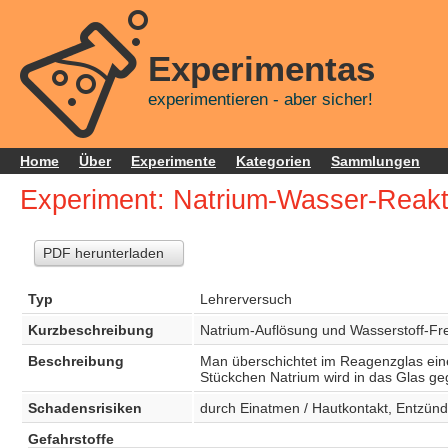
Experimentas
experimentieren - aber sicher!
Home
Über
Experimente
Kategorien
Sammlungen
Experiment: Natrium-Wasser-Reakt
PDF herunterladen
Typ
Lehrerversuch
Kurzbeschreibung
Natrium-Auflösung und Wasserstoff-Frei
Beschreibung
Man überschichtet im Reagenzglas eine
Stückchen Natrium wird in das Glas ge
Schadensrisiken
durch Einatmen / Hautkontakt, Entzündu
Gefahrstoffe