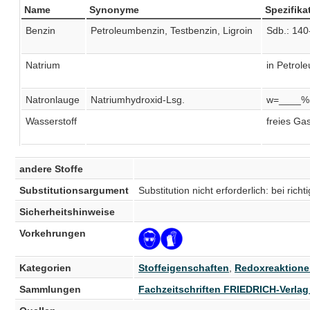
Name
Synonyme
Spezifika
Benzin
Petroleumbenzin, Testbenzin, Ligroin
Sdb.: 140
Natrium
in Petrole
Natronlauge
Natriumhydroxid-Lsg.
w=____%
Wasserstoff
freies Ga
andere Stoffe
Substitutionsargument
Substitution nicht erforderlich: bei r
Sicherheitshinweise
Vorkehrungen
Kategorien
Stoffeigenschaften
,
Redoxreaktion
Sammlungen
Fachzeitschriften FRIEDRICH-Verla