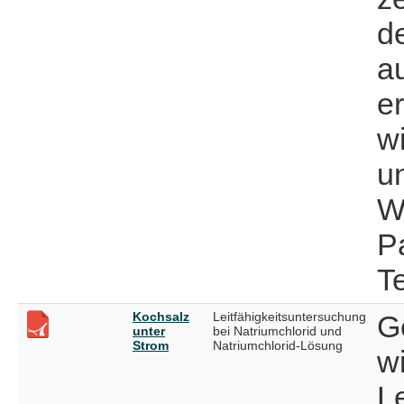
d
a
er
w
u
W
P
T
Kochsalz
Leitfähigkeitsuntersuchung
G
unter
bei Natriumchlorid und
Strom
Natriumchlorid-Lösung
w
Le