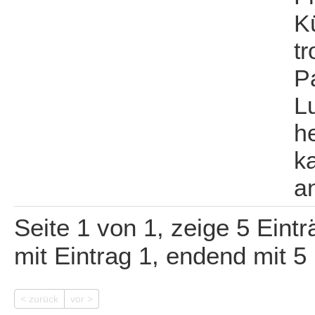
K
t
Pa
Lu
h
k
a
Seite 1 von 1, zeige 5 Eint
mit Eintrag 1, endend mit 5
< zurück
vor >