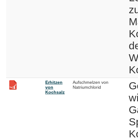
z
M
K
d
W
K
Erhitzen
Aufschmelzen von
G
von
Natriumchlorid
Kochsalz
w
G
S
K