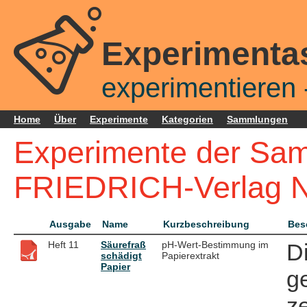
Experimenta
experimentieren -
Home
Über
Experimente
Kategorien
Sammlungen
Experimente der Sam
FRIEDRICH-Verlag 
Ausgabe
Name
Kurzbeschreibung
Bes
Heft 11
Säurefraß
pH-Wert-Bestimmung im
D
schädigt
Papierextrakt
Papier
g
ze