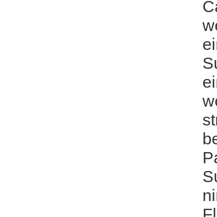
C
w
e
S
ei
w
st
b
Pa
S
n
Fl