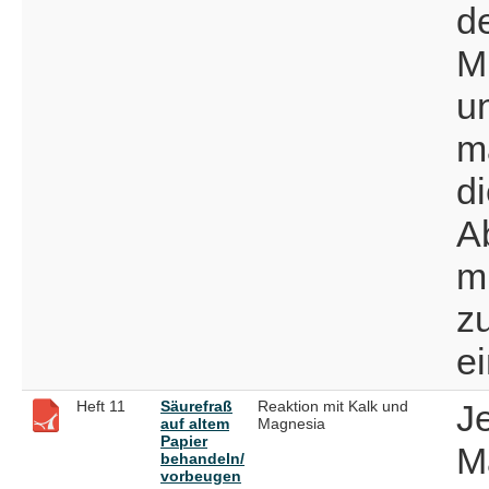
d
M
un
m
di
A
m
z
e
Heft 11
Säurefraß
Reaktion mit Kalk und
J
auf altem
Magnesia
Papier
M
behandeln/
vorbeugen