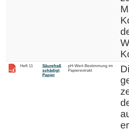
M
K
d
W
K
Heft 11
Säurefraß
pH-Wert-Bestimmung im
D
schädigt
Papierextrakt
Papier
g
ze
d
a
er