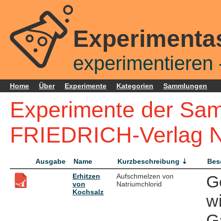
Experimenta
experimentieren -
Home
Über
Experimente
Kategorien
Sammlungen
Experimente der Sam
FRIEDRICH-Verlag 
Ausgabe
Name
Kurzbeschreibung
Bes
Erhitzen
Aufschmelzen von
G
von
Natriumchlorid
Kochsalz
w
G