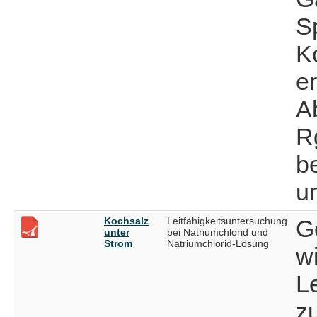
S
K
er
A
R
b
un
Kochsalz
Leitfähigkeitsuntersuchung
G
unter
bei Natriumchlorid und
Strom
Natriumchlorid-Lösung
w
Le
z