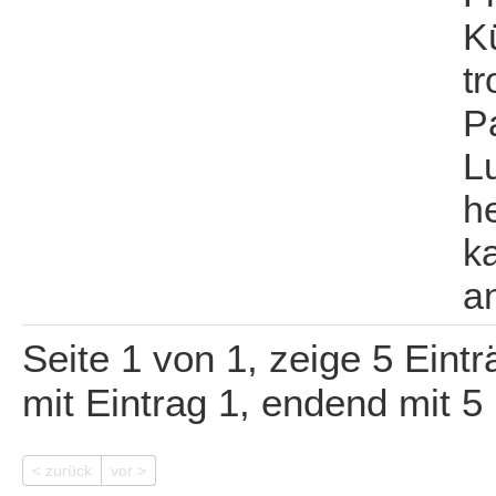
K
t
Pa
Lu
h
k
a
Seite 1 von 1, zeige 5 Eint
mit Eintrag 1, endend mit 5
< zurück
vor >