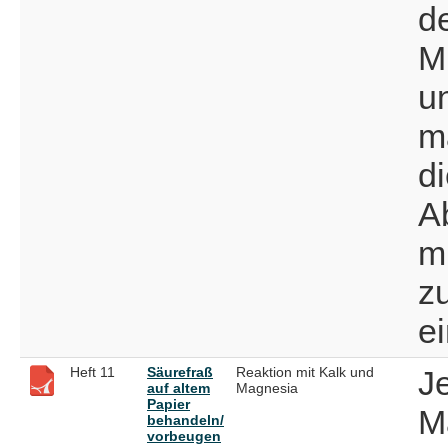
d
M
un
m
di
A
m
z
e
Heft 11
Säurefraß
Reaktion mit Kalk und
J
auf altem
Magnesia
Papier
M
behandeln/
vorbeugen