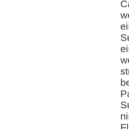
C
w
e
S
ei
w
st
b
Pa
S
n
Fl