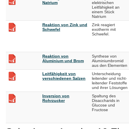
Natrium
elektrischen
Leitfähigkeit an
einem Stück
Natrium
Reaktion von Zink und
Zink reagiert
Schwefel
exotherm mit
Schwefel.
Reaktion von
Synthese von
Aluminium und Brom
Aluminiumbromid
aus den Elementen
Leitfähigkeit von
Unterscheidung
verschiedenen Salzen
leitender und nicht-
leitender Feststoffe
und ihrer Lösungen
Inversion von
Spaltung des
Rohrzucker
Disaccharids in
Glucose und
Fructose