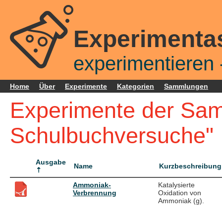
Experimenta
experimentieren -
Home
Über
Experimente
Kategorien
Sammlungen
Experimente der Sam
Schulbuchversuche"
Ausgabe
Name
Kurzbeschreibung
Ammoniak-
Katalysierte
Verbrennung
Oxidation von
Ammoniak (g).