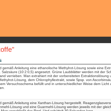
offe"
rd gemäß Anleitung eine ethanolische Methylrot-Lösung sowie eine Extr
 Salzsäure (10:2:0,5) angesetzt. Grüne Laubblätter werden mit der Sch
nd verrieben. Man extrahiert mit der vorbereiteten Extraktionslösung und
ethylrot-Lösung, dem Chlorophyllextrakt, sowie Spsp. von Ascorbinsäu
m Versuchsschema befüllt und in unterschiedlicher Weise dem Licht a
en.
rd gemäß Anleitung eine Xanthan-Lösung hergestellt. Reagenzglasvers
nmehl-Lösung und eine Guarmehl-Lösung werden jeweils mit der glei
 Man verschließt das Rggl. Und schüttelt 30 Sekunden lang.