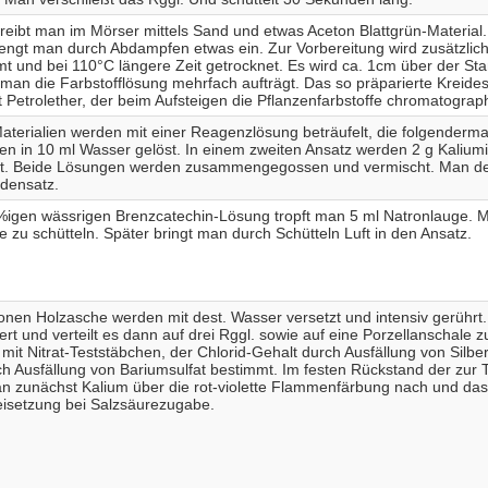
reibt man im Mörser mittels Sand und etwas Aceton Blattgrün-Material.
engt man durch Abdampfen etwas ein. Zur Vorbereitung wird zusätzlich
mt und bei 110°C längere Zeit getrocknet. Es wird ca. 1cm über der Stan
 man die Farbstofflösung mehrfach aufträgt. Das so präparierte Kreidest
t Petrolether, der beim Aufsteigen die Pflanzenfarbstoffe chromatograph
 Materialien werden mit einer Reagenzlösung beträufelt, die folgenderm
en in 10 ml Wasser gelöst. In einem zweiten Ansatz werden 2 g Kaliumi
t. Beide Lösungen werden zusammengegossen und vermischt. Man dek
densatz.
%igen wässrigen Brenzcatechin-Lösung tropft man 5 ml Natronlauge. M
 zu schütteln. Später bringt man durch Schütteln Luft in den Ansatz.
onen Holzasche werden mit dest. Wasser versetzt und intensiv gerührt. M
ert und verteilt es dann auf drei Rggl. sowie auf eine Porzellanschale
d mit Nitrat-Teststäbchen, der Chlorid-Gehalt durch Ausfällung von Silbe
rch Ausfällung von Bariumsulfat bestimmt. Im festen Rückstand der zur
n zunächst Kalium über die rot-violette Flammenfärbung nach und das
eisetzung bei Salzsäurezugabe.