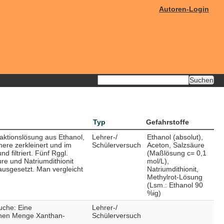
Autoren-Login
Typ
Gefahrstoffe
aktionslösung aus Ethanol,
Lehrer-/
Ethanol (absolut),
ere zerkleinert und im
Schülerversuch
Aceton, Salzsäure
 filtriert. Fünf Rggl.
(Maßlösung c= 0,1
re und Natriumdithionit
mol/L),
usgesetzt. Man vergleicht
Natriumdithionit,
Methylrot-Lösung
(Lsm.: Ethanol 90
%ig)
uche: Eine
Lehrer-/
chen Menge Xanthan-
Schülerversuch