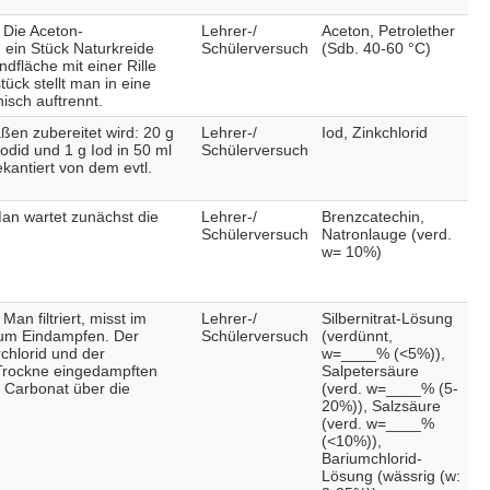
 Die Aceton-
Lehrer-/
Aceton, Petrolether
 ein Stück Naturkreide
Schülerversuch
(Sdb. 40-60 °C)
dfläche mit einer Rille
ück stellt man in eine
isch auftrennt.
aßen zubereitet wird: 20 g
Lehrer-/
Iod, Zinkchlorid
odid und 1 g Iod in 50 ml
Schülerversuch
antiert von dem evtl.
an wartet zunächst die
Lehrer-/
Brenzcatechin,
Schülerversuch
Natronlauge (verd.
w= 10%)
an filtriert, misst im
Lehrer-/
Silbernitrat-Lösung
 zum Eindampfen. Der
Schülerversuch
(verdünnt,
rchlorid und der
w=____% (<5%)),
 Trockne eingedampften
Salpetersäure
 Carbonat über die
(verd. w=____% (5-
20%)), Salzsäure
(verd. w=____%
(<10%)),
Bariumchlorid-
Lösung (wässrig (w: