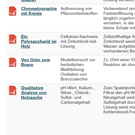
Chromatographie
Auftrennung von
Vorbereitend zer
mit Kreide
Pflanzenfarbstoffen
Farbstofflösung 
länglich zugefor
versehen, in die
kleine Schale mi
Ein
Cellulose-Nachweis
Zellstoffhaltige
Polysaccharid im
mit Zinkchlorid-Iod-
Zinkchlorid werd
Holz
Lösung
Wasser aufgelös
vorhandenen Bo
Von Grün zum
Modellversuch zur
Zu 10ml einer 5
Braun
herbstlichen
Reaktion ab ohne
Blattfärbung:
Oxidation von
Brenzcatechin
Qualitative
pH-Wert, Kalium-,
Zwei Spatelporti
Analyse von
Nitrat-, Chlorid-,
Filtrat den pH-W
Holzasche
Sulfat- und
Nitratgehalt wir
Carbonatgehalt
Sulfatgehalt du
Lösung weist ma
Kohlendioxid-Fr