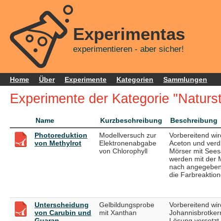
Experimentas
experimentieren - aber sicher!
Home
Über
Experimente
Kategorien
Sammlungen
Experimente der Kategorie "Naturst
Name
Kurzbeschreibung
Beschreibung
Photoreduktion
Modellversuch zur
Vorbereitend wi
von Methylrot
Elektronenabgabe
Aceton und verd.
von Chlorophyll
Mörser mit Seesa
werden mit der M
nach angegebene
die Farbreaktion
Unterscheidung
Gelbildungsprobe
Vorbereitend wi
von Carubin und
mit Xanthan
Johannisbrotker
Guaran
Lösung versetzt.