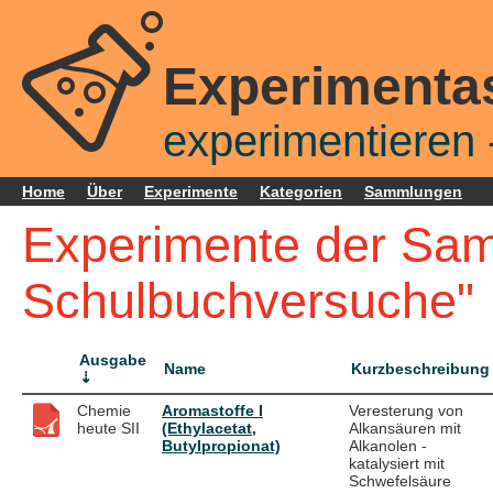
Experimenta
experimentieren -
Home
Über
Experimente
Kategorien
Sammlungen
Experimente der Sa
Schulbuchversuche"
Ausgabe
Name
Kurzbeschreibung
Chemie
Aromastoffe I
Veresterung von
heute SII
(Ethylacetat,
Alkansäuren mit
Butylpropionat)
Alkanolen -
katalysiert mit
Schwefelsäure