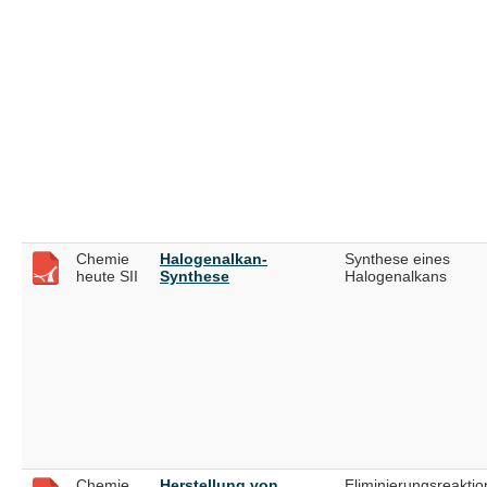
Chemie
Halogenalkan-
Synthese eines
heute SII
Synthese
Halogenalkans
Chemie
Herstellung von
Eliminierungsreaktio