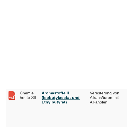
Chemie
Aromastoffe II
Veresterung von
heute SII
(Isobutylacetat und
Alkansäuren mit
Ethylbutyrat)
Alkanolen