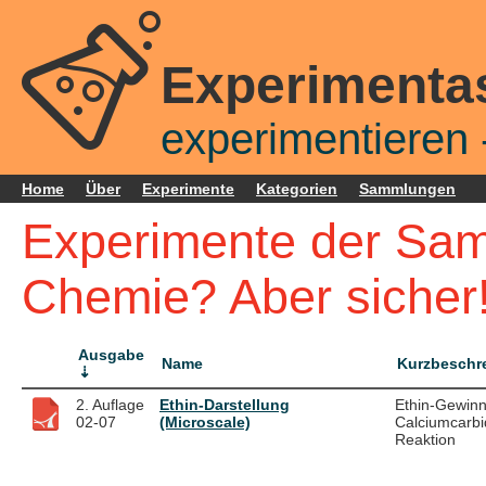
Experimenta
experimentieren -
Home
Über
Experimente
Kategorien
Sammlungen
Experimente der Sam
Chemie? Aber sicher!
Ausgabe
Name
Kurzbeschr
2. Auflage
Ethin-Darstellung
Ethin-Gewin
02-07
(Microscale)
Calciumcarbi
Reaktion