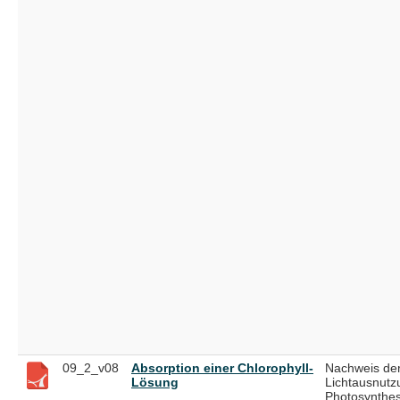
09_2_v08
Absorption einer Chlorophyll-
Nachweis der
Lösung
Lichtausnutz
Photosynthe