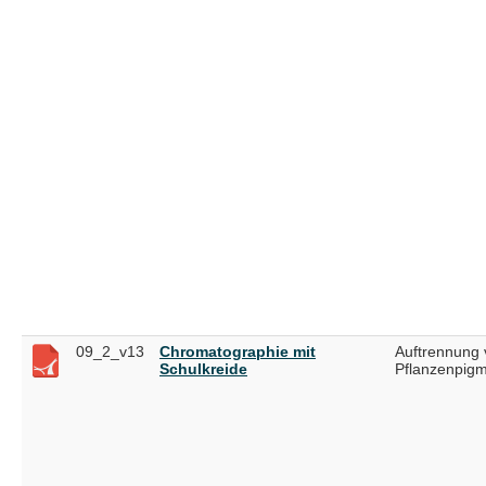
09_2_v13
Chromatographie mit
Auftrennung 
Schulkreide
Pflanzenpig