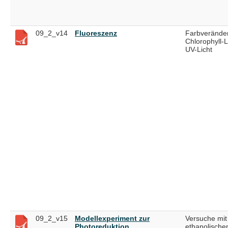
09_2_v14
Fluoreszenz
Farbveränder
Chlorophyll-
UV-Licht
09_2_v15
Modellexperiment zur
Versuche mit
Photoreduktion
ethanolisch