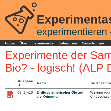
Experimenta
experimentieren -
Home
Über
Experimente
Kategorien
Sammlungen
Experimente der Sam
Bio? - logisch! (ALP D
Ausgabe
Name
Kurzbeschr
09_1_v10
Einfluss etherischer Öle auf
Wirkung von
die Keimung
Citrusschalen