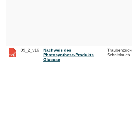
09_2_v16
Nachweis des
Traubenzuck
Photosynthese-Produkts
Schnittlauch
Glucose