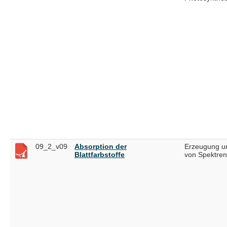
09_2_v09
Absorption der
Erzeugung un
Blattfarbstoffe
von Spektren