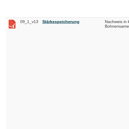
09_1_v13
Stärkespeicherung
Nachweis in
Bohnensame