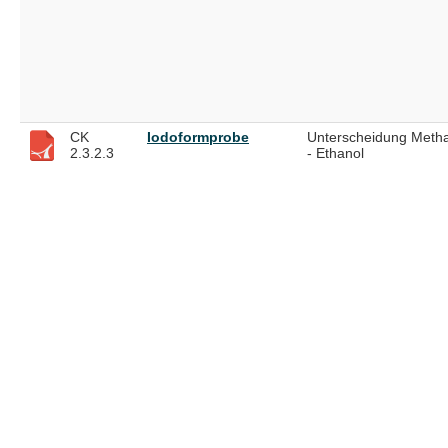
CK
Iodoformprobe
Unterscheidung Meth
2.3.2.3
- Ethanol