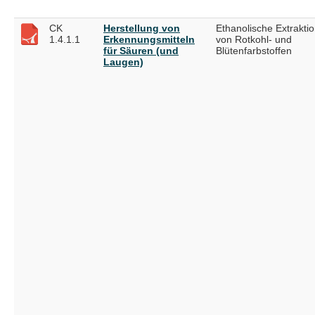
CK
Herstellung von
Ethanolische Extrakti
1.4.1.1
Erkennungsmitteln
von Rotkohl- und
für Säuren (und
Blütenfarbstoffen
Laugen)