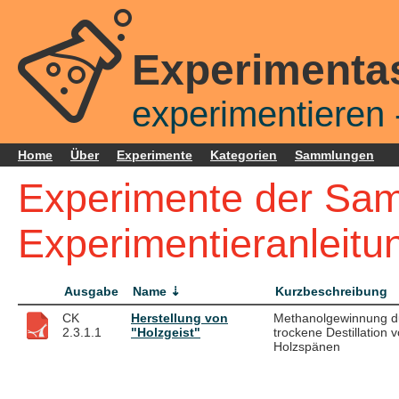
Experimenta
experimentieren -
Home
Über
Experimente
Kategorien
Sammlungen
Experimente der Sa
Experimentieranleitu
Ausgabe
Name
Kurzbeschreibung
CK
Herstellung von
Methanolgewinnung d
2.3.1.1
"Holzgeist"
trockene Destillation 
Holzspänen