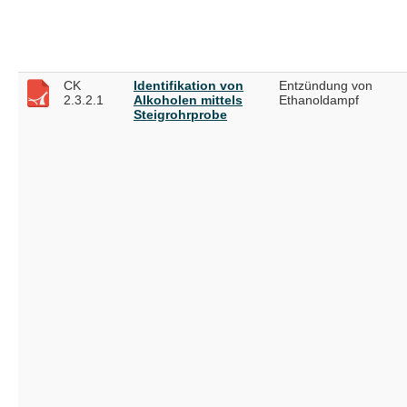
CK
Identifikation von
Entzündung von
2.3.2.1
Alkoholen mittels
Ethanoldampf
Steigrohrprobe