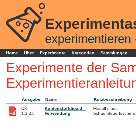
Experimenta
experimentieren -
Home
Über
Experimente
Kategorien
Sammlungen
Experimente der Sa
Experimentieranleitu
Ausgabe
Name
Kurzbeschreibung
CK
Kohlenstoffdioxid –
Modell eines
1.3.2.3
Verwendung
Schaumfeuerlöschers