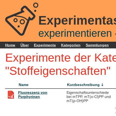
Experimenta
experimentieren -
Home
Über
Experimente
Kategorien
Sammlungen
Experimente der Kat
"Stoffeigenschaften"
Name
Kurzbeschreibung
Fluoreszenz von
Eigenschaftsunterschiede
Porphyrinen
bei mTPP, mT(o-Cl)PP und
mT(p-OH)PP