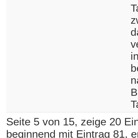
T
z
d
v
i
b
n
B
T
Seite 5 von 15, zeige 20 Ei
beginnend mit Eintrag 81, 