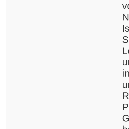
v
N
I
S
L
u
i
u
R
P
G