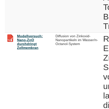
T
B
T
Modellversuch:
Diffusion von Zinkoxid-
R
Nano-ZnO
Nanopartikeln im Wasser/n-
durchdringt
Octanol-System
E
Zellmembran
Z
S
v
u
l
d