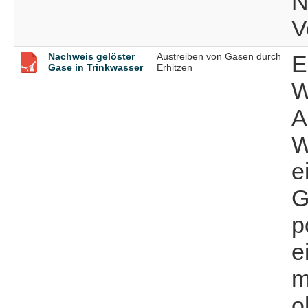
N
V
Nachweis gelöster
Austreiben von Gasen durch
E
Gase in Trinkwasser
Erhitzen
W
A
W
e
G
p
e
m
o