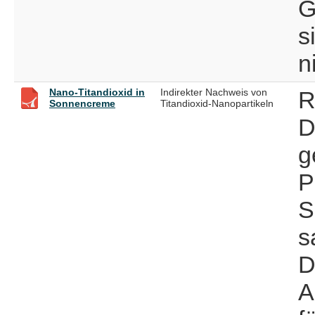
G
s
n
Nano-Titandioxid in
Indirekter Nachweis von
R
Sonnencreme
Titandioxid-Nanopartikeln
D
g
P
S
s
D
A