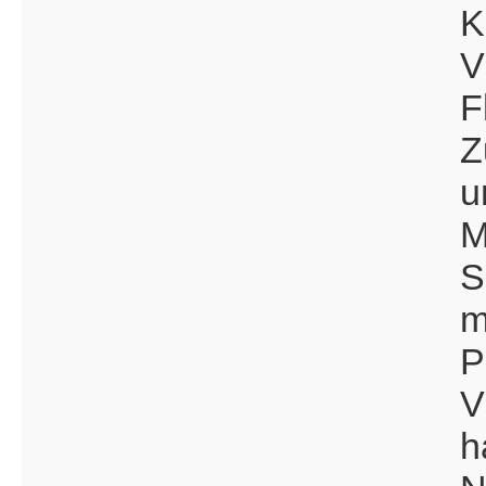
K
V
F
Z
u
M
S
m
P
V
h