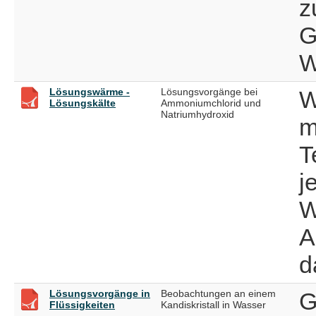
z
G
W
Lösungswärme -
Lösungsvorgänge bei
W
Lösungskälte
Ammoniumchlorid und
Natriumhydroxid
m
T
j
W
A
d
Lösungsvorgänge in
Beobachtungen an einem
G
Flüssigkeiten
Kandiskristall in Wasser