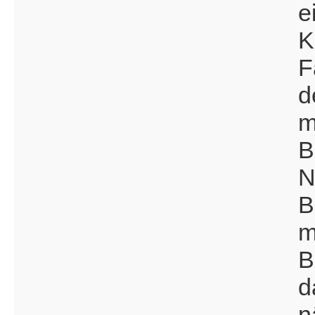
e
K
F
d
m
B
N
B
m
B
d
n