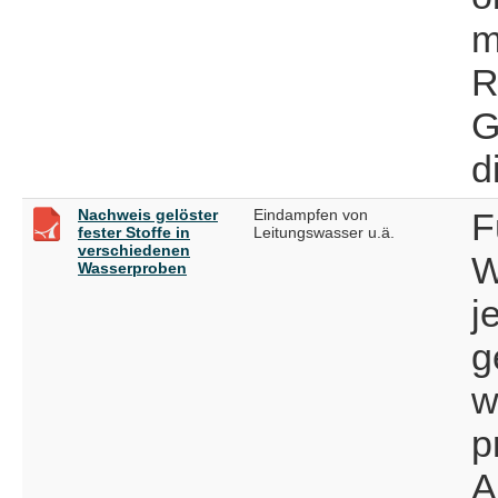
m
R
G
d
Nachweis gelöster
Eindampfen von
F
fester Stoffe in
Leitungswasser u.ä.
verschiedenen
W
Wasserproben
j
g
w
p
A