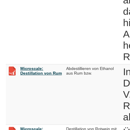
d
h
A
h
R
Microscale:
Abdestillieren von Ethanol
I
Destillation von Rum
aus Rum bzw.
D
V
R
a
Microscale:
Destillation von Rotwein mit