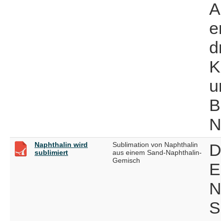
A
e
d
K
u
B
N
Naphthalin wird
Sublimation von Naphthalin
D
sublimiert
aus einem Sand-Naphthalin-
Gemisch
E
N
S