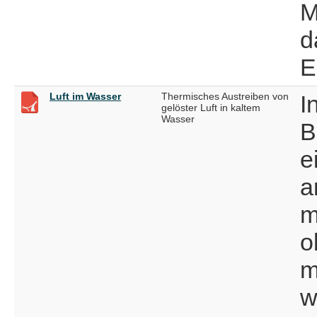
M
d
E
Luft im Wasser
Thermisches Austreiben von
I
gelöster Luft in kaltem
Wasser
B
e
a
m
o
m
w