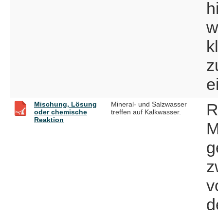
h
w
k
z
e
Mischung, Lösung
Mineral- und Salzwasser
R
oder chemische
treffen auf Kalkwasser.
Reaktion
M
g
z
v
d