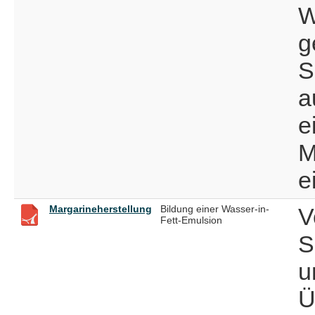
W
g
S
a
e
M
e
Margarineherstellung
Bildung einer Wasser-in-
V
Fett-Emulsion
S
u
Ü