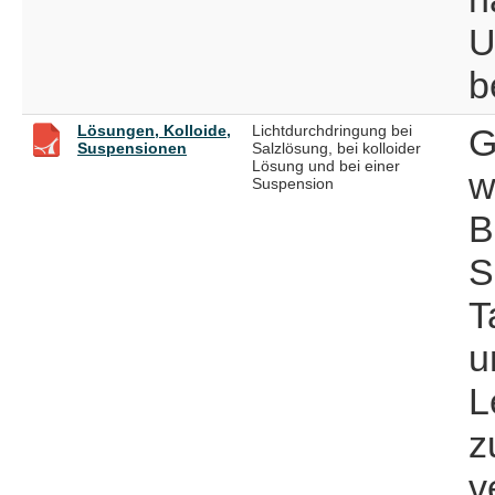
U
b
Lösungen, Kolloide,
Lichtdurchdringung bei
G
Suspensionen
Salzlösung, bei kolloider
Lösung und bei einer
w
Suspension
B
S
T
u
L
z
v