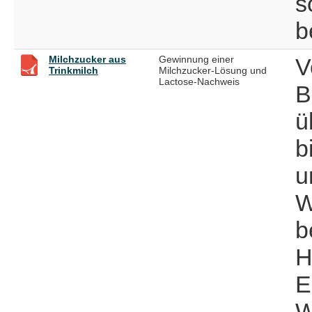
s
b
Milchzucker aus
Gewinnung einer
V
Trinkmilch
Milchzucker-Lösung und
Lactose-Nachweis
B
ü
b
u
W
b
H
E
W