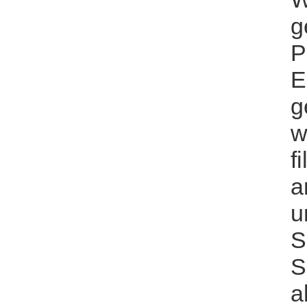
g
P
E
g
w
f
a
u
S
S
a