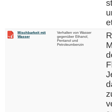
s
u
e
Mischbarkeit mit
Verhalten von Wasser
R
Wasser
gegenüber Ethanol,
Pentanol und
M
Petroleumbenzin
d
F
J
d
z
v