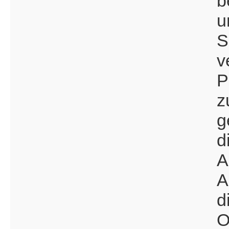
b
u
S
v
P
z
g
d
A
A
d
O