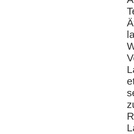
T
Ä
l
W
V
L
e
s
z
R
L