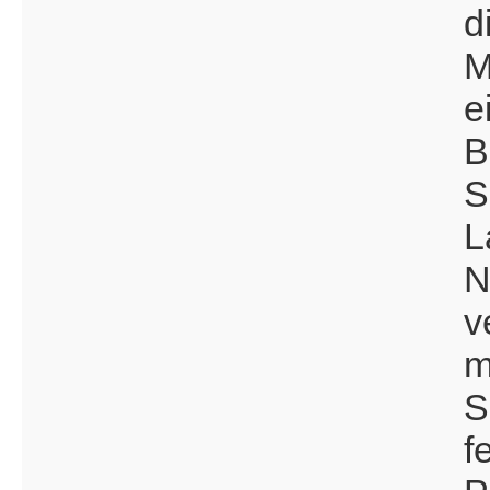
d
M
e
B
S
L
N
v
m
S
f