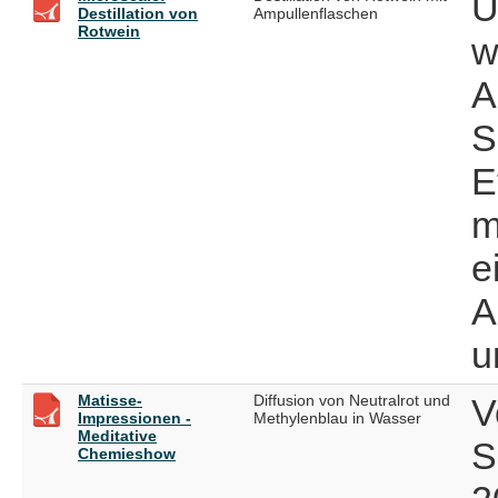
Ü
Destillation von
Ampullenflaschen
Rotwein
w
A
S
E
m
e
A
u
Matisse-
Diffusion von Neutralrot und
V
Impressionen -
Methylenblau in Wasser
Meditative
S
Chemieshow