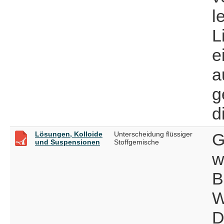
l
L
e
a
g
d
Lösungen, Kolloide
Unterscheidung flüssiger
G
und Suspensionen
Stoffgemische
w
B
W
D