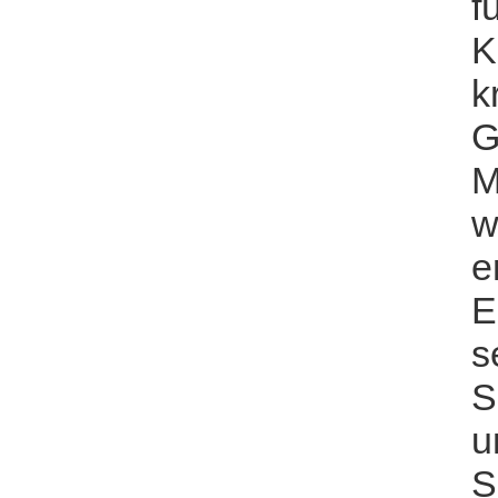
f
K
k
G
M
w
e
E
s
S
u
S