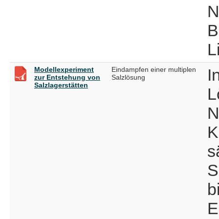
N
B
L
Modellexperiment
Eindampfen einer multiplen
I
zur Entstehung von
Salzlösung
Salzlagerstätten
L
N
K
s
S
b
E