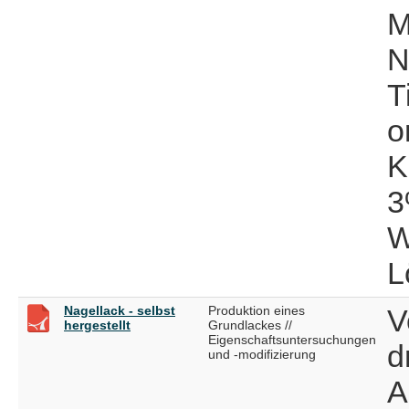
M
N
T
o
K
3
W
L
Nagellack - selbst
Produktion eines
V
hergestellt
Grundlackes //
Eigenschaftsuntersuchungen
d
und -modifizierung
A