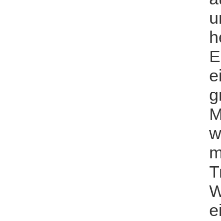
u
h
E
e
g
M
w
m
T
W
e