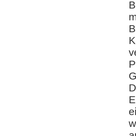
B
m
B
K
v
P
G
D
E
e
w
a