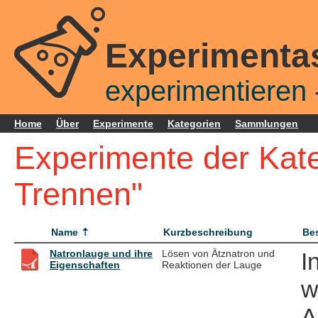
Experimenta
experimentieren -
Home
Über
Experimente
Kategorien
Sammlungen
Experimente der Kate
Trennen"
Name
Kurzbeschreibung
Be
Natronlauge und ihre
Lösen von Ätznatron und
I
Eigenschaften
Reaktionen der Lauge
w
A