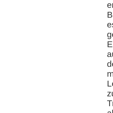
e
B
e
g
E
a
d
m
L
z
T
a