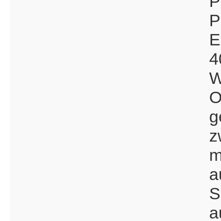
P
P
E
4
W
O
g
z
m
a
S
a