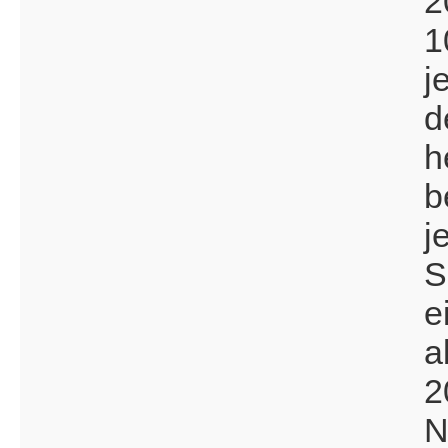
2
1
j
d
h
b
j
S
e
a
2
N