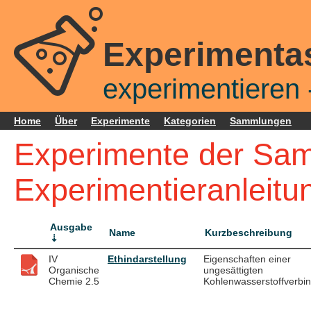
Experimenta
experimentieren -
Home
Über
Experimente
Kategorien
Sammlungen
Experimente der S
Experimentieranleitu
Ausgabe
Name
Kurzbeschreibung
IV
Ethindarstellung
Eigenschaften einer
Organische
ungesättigten
Chemie 2.5
Kohlenwasserstoffverbi