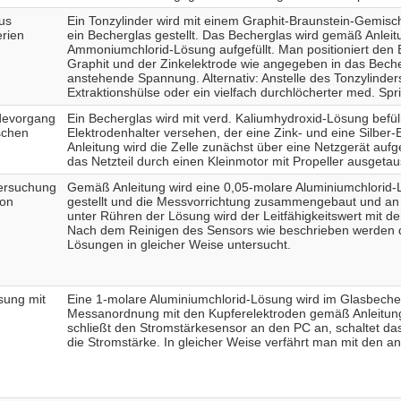
us
Ein Tonzylinder wird mit einem Graphit-Braunstein-Gemisch (
erien
ein Becherglas gestellt. Das Becherglas wird gemäß Anleitu
Ammoniumchlorid-Lösung aufgefüllt. Man positioniert den E
Graphit und der Zinkelektrode wie angegeben in das Beche
anstehende Spannung. Alternativ: Anstelle des Tonzylinders
Extraktionshülse oder ein vielfach durchlöcherter med. Spr
devorgang
Ein Becherglas wird mit verd. Kaliumhydroxid-Lösung befül
schen
Elektrodenhalter versehen, der eine Zink- und eine Silber
Anleitung wird die Zelle zunächst über eine Netzgerät auf
das Netzteil durch einen Kleinmotor mit Propeller ausgetau
tersuchung
Gemäß Anleitung wird eine 0,05-molare Aluminiumchlorid-
ion
gestellt und die Messvorrichtung zusammengebaut und a
unter Rühren der Lösung wird der Leitfähigkeitswert mit d
Nach dem Reinigen des Sensors wie beschrieben werden 
Lösungen in gleicher Weise untersucht.
sung mit
Eine 1-molare Aluminiumchlorid-Lösung wird im Glasbecher 
Messanordnung mit den Kupferelektroden gemäß Anleit
schließt den Stromstärkesensor an den PC an, schaltet das
die Stromstärke. In gleicher Weise verfährt man mit den 