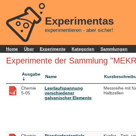
Experimentas
experimentieren - aber sicher!
Home
Über
Experimente
Kategorien
Sammlungen
Experimente der Sammlung "MEKR
Ausgabe
Name
Kurzbeschreib
Chemie
Leerlaufspannung
Messreihe mit fü
5-05
verschiedener
Halbzellen
galvanischer Elemente
Chemie
Standardpotentiale
Kupfer-, Zink- u