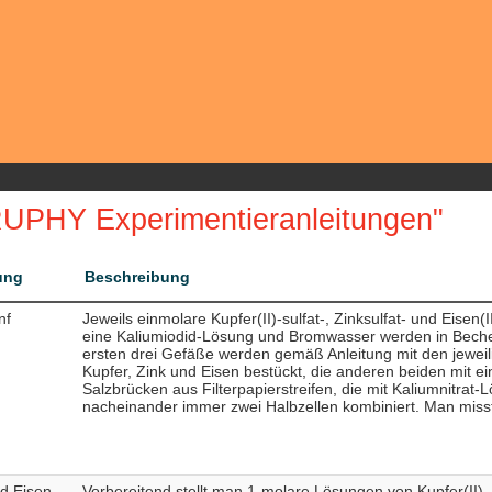
UPHY Experimentieranleitungen"
ung
Beschreibung
nf
Jeweils einmolare Kupfer(II)-sulfat-, Zinksulfat- und Eisen(
eine Kaliumiodid-Lösung und Bromwasser werden in Becherg
ersten drei Gefäße werden gemäß Anleitung mit den jeweil
Kupfer, Zink und Eisen bestückt, die anderen beiden mit ei
Salzbrücken aus Filterpapierstreifen, die mit Kaliumnitrat-
nacheinander immer zwei Halbzellen kombiniert. Man miss
nd Eisen-
Vorbereitend stellt man 1-molare Lösungen von Kupfer(II)-, Z