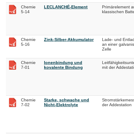
Chemie
LECLANCHÉ-Element
Primärelement a
5-14
klassischen Batt
Chemie
Zink-Silber-Akkumulator
Lade- und Entla
5-16
an einer galvani
Zelle
Chemie
Ionenbindung und
Leitfähigkeitsun
7-01
kovalente Bindung
mit der Addestat
Chemie
Starke, schwache und
Stromstärkemes
7-02
Nicht-Elektrolyte
der Addestation