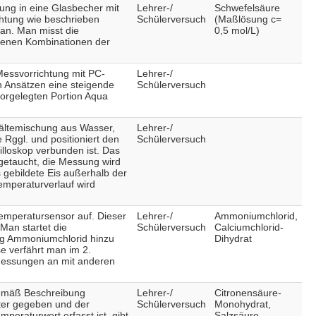
ung in eine Glasbecher mit
Lehrer-/
Schwefelsäure
chtung wie beschrieben
Schülerversuch
(Maßlösung c=
n. Man misst die
0,5 mol/L)
benen Kombinationen der
Messvorrichtung mit PC-
Lehrer-/
n Ansätzen eine steigende
Schülerversuch
vorgelegten Portion Aqua
Kältemischung aus Wasser,
Lehrer-/
 Rggl. und positioniert den
Schülerversuch
lloskop verbunden ist. Das
 getaucht, die Messung wird
 gebildete Eis außerhalb der
mperaturverlauf wird
mperatursensor auf. Dieser
Lehrer-/
Ammoniumchlorid,
 Man startet die
Schülerversuch
Calciumchlorid-
 g Ammoniumchlorid hinzu
Dihydrat
se verfährt man im 2.
 Messungen an mit anderen
gemäß Beschreibung
Lehrer-/
Citronensäure-
eter gegeben und der
Schülerversuch
Monohydrat,
eraturwert erfasst ist, gibt
Salzsäure