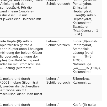
Anleitung mit den
Schülerversuch
Pentahydrat,
sen bestückt. Für die
Zinksulfat-
band in eine 1-molare-
Heptahydrat,
tückt ist. Ein mit
Eisen(II)-sulfat-
t jeweils eine Halbzelle mit
Heptahydrat,
Kaliumnitrat,
Salzsäure
(Maßlösung c= 1
mol/L)
te Kupfer(II)-sulfat-
Lehrer-/
Kupfer(II)-sulfat-
apierstreifen getränkt.
Schülerversuch
Pentahydrat,
it den Kupferionen-Lösungen
Ammoniak-
Verbindung der beiden Gläser
Lösung (verd.
 die Leerlaufspannung der
w=____% (5-
pfer(II)-sulfat-Lösung und
10%)),
ndet sie mit Stromschlüssel
Natronlauge
-Lösung (alternativ
(w=____% (>5%)),
Kaliumnitrat
,1-molare und durch
Lehrer-/
Silbernitrat,
,0001-molare Silbernitrat-
Schülerversuch
Kaliumnitrat
kt, werden die Bechergläser
ert, wobei ein mit
omschlüssel dient. Man misst
,1-molare und durch
Lehrer-/
Kupfer(II)-sulfat-