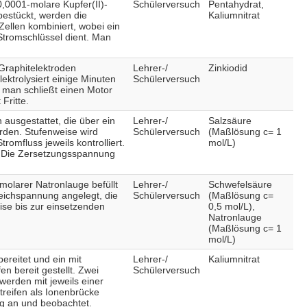
,0001-molare Kupfer(II)-
Schülerversuch
Pentahydrat,
 bestückt, werden die
Kaliumnitrat
ellen kombiniert, wobei ein
 Stromschlüssel dient. Man
 Graphitelektroden
Lehrer-/
Zinkiodid
ektrolysiert einige Minuten
Schülerversuch
d man schließt einen Motor
Fritte.
 ausgestattet, die über ein
Lehrer-/
Salzsäure
rden. Stufenweise wird
Schülerversuch
(Maßlösung c= 1
omfluss jeweils kontrolliert.
mol/L)
t. Die Zersetzungsspannung
molarer Natronlauge befüllt
Lehrer-/
Schwefelsäure
leichspannung angelegt, die
Schülerversuch
(Maßlösung c=
se bis zur einsetzenden
0,5 mol/L),
Natronlauge
(Maßlösung c= 1
mol/L)
ereitet und ein mit
Lehrer-/
Kaliumnitrat
en bereit gestellt. Zwei
Schülerversuch
werden mit jeweils einer
treifen als Ionenbrücke
g an und beobachtet.