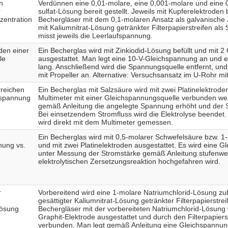
n
Verdünnen eine 0,01-molare, eine 0,001-molare und eine 0
r
sulfat-Lösung bereit gestellt. Jeweils mit Kupferelektroden
zentration
Bechergläser mit dem 0,1-molaren Ansatz als galvanische Z
mit Kaliumnitrat-Lösung getränkter Filterpapierstreifen als
misst jeweils die Leerlaufspannung.
den einer
Ein Becherglas wird mit Zinkiodid-Lösung befüllt und mit 2
le
ausgestattet. Man legt eine 10-V-Gleichspannung an und el
lang. Anschließend wird die Spannungsquelle entfernt, un
mit Propeller an. Alternative: Versuchsansatz im U-Rohr mit 
rreichen
Ein Becherglas mit Salzsäure wird mit zwei Platinelektroden
sspannung
Multimeter mit einer Gleichspannungsquelle verbunden we
gemäß Anleitung die angelegte Spannung erhöht und der Str
Bei einsetzendem Stromfluss wird die Elektrolyse beende
wird direkt mit dem Multimeter gemessen.
Ein Becherglas wird mit 0,5-molarer Schwefelsäure bzw. 1-
nung vs.
und mit zwei Platinelektroden ausgestattet. Es wird eine G
unter Messung der Stromstärke gemäß Anleitung stufenwei
elektrolytischen Zersetzungsreaktion hochgefahren wird.
r
Vorbereitend wird eine 1-molare Natriumchlorid-Lösung zub
gesättigter Kaliumnitrat-Lösung getränkter Filterpapierstreif
Lösung
Bechergläser mit der vorbereiteten Natriumchlorid-Lösung 
Graphit-Elektrode ausgestattet und durch den Filterpapiers
verbunden. Man legt gemäß Anleitung eine Gleichspannun