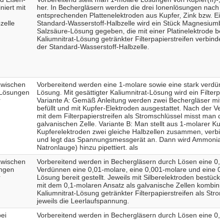
niert mit
her. In Bechergläsern werden die drei Ionenlösungen nach 
entsprechenden Plattenelektroden aus Kupfer, Zink bzw. Ei
zelle
Standard-Wasserstoff-Halbzelle wird ein Stück Magnesium
Salzsäure-Lösung gegeben, die mit einer Platinelektrode bes
Kaliumnitrat-Lösung getränkter Filterpapierstreifen verbinde
der Standard-Wasserstoff-Halbzelle.
 zwischen
Vorbereitend werden eine 1-molare sowie eine stark verdünn
t-Lösungen
Lösung. Mit gesättigter Kaliumnitrat-Lösung wird ein Filterp
r
Variante A: Gemäß Anleitung werden zwei Bechergläser m
befüllt und mit Kupfer-Elektroden ausgestattet. Nach der 
mit dem Filterpapierstreifen als Stromschlüssel misst man
galvanischen Zelle. Variante B: Man stellt aus 1-molarer Ku
Kupferelektroden zwei gleiche Halbzellen zusammen, verbi
und legt das Spannungsmessgerät an. Dann wird Ammoniak
Natronlauge) hinzu pipettiert. als
 zwischen
Vorbereitend werden in Bechergläsern durch Lösen eine 0
ungen
Verdünnen eine 0,01-molare, eine 0,001-molare und eine 0
r
Lösung bereit gestellt. Jeweils mit Silberelektroden bestüc
mit dem 0,1-molaren Ansatz als galvanische Zellen kombini
Kaliumnitrat-Lösung getränkter Filterpapierstreifen als Str
jeweils die Leerlaufspannung.
bei
Vorbereitend werden in Bechergläsern durch Lösen eine 0