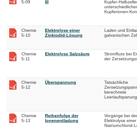
5-09
III
Kupfer-Halbzelle
unterschiedliche
Kupferionen-Kon
Chemie
Elektrolyse einer
Laden und Entla
5-10
Zinkiodid-Lösung
galvanischen Zel
Chemie
Elektrolyse Salzsäure
Stromfluss bei E
5-11
der Zersetzung
Chemie
Überspannung
Tatsächliche
5-12
Zersetzungspan
berechnete
Leerlaufspanung
Chemie
Reihenfolge der
Vorgänge bei de
5-13
Ionenentladung
Elektrolyse einer
Natriumchlorid-