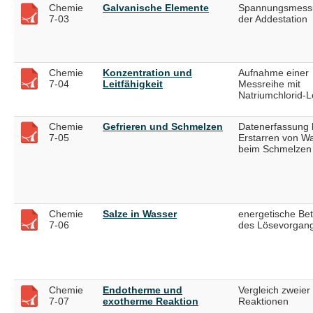
Chemie
Galvanische Elemente
Spannungsmess
7-03
der Addestation
Chemie
Konzentration und
Aufnahme einer
7-04
Leitfähigkeit
Messreihe mit
Natriumchlorid-
Chemie
Gefrieren und Schmelzen
Datenerfassung
7-05
Erstarren von W
beim Schmelzen 
Chemie
Salze in Wasser
energetische Be
7-06
des Lösevorgan
Chemie
Endotherme und
Vergleich zweier
7-07
exotherme Reaktion
Reaktionen