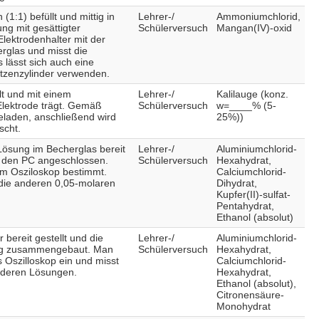
1:1) befüllt und mittig in
Lehrer-/
Ammoniumchlorid,
ng mit gesättigter
Schülerversuch
Mangan(IV)-oxid
lektrodenhalter mit der
rglas und misst die
 lässt sich auch eine
itzenzylinder verwenden.
lt und mit einem
Lehrer-/
Kalilauge (konz.
-Elektrode trägt. Gemäß
Schülerversuch
w=____% (5-
geladen, anschließend wird
25%))
scht.
Lösung im Becherglas bereit
Lehrer-/
Aluminiumchlorid-
n den PC angeschlossen.
Schülerversuch
Hexahydrat,
em Osziloskop bestimmt.
Calciumchlorid-
die anderen 0,05-molaren
Dihydrat,
Kupfer(II)-sulfat-
Pentahydrat,
Ethanol (absolut)
bereit gestellt und die
Lehrer-/
Aluminiumchlorid-
ung zusammengebaut. Man
Schülerversuch
Hexahydrat,
 Oszilloskop ein und misst
Calciumchlorid-
anderen Lösungen.
Hexahydrat,
Ethanol (absolut),
Citronensäure-
Monohydrat