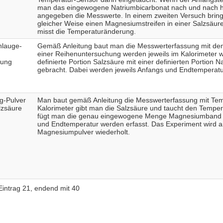
man das eingewogene Natriumbicarbonat nach und nach h
angegeben die Messwerte. In einem zweiten Versuch brin
gleicher Weise einen Magnesiumstreifen in einer Salzsäur
misst die Temperaturänderung.
nlauge-
Gemäß Anleitung baut man die Messwerterfassung mit dem
einer Reihenuntersuchung werden jeweils im Kalorimeter 
sung
definierte Portion Salzsäure mit einer definierten Portion 
gebracht. Dabei werden jeweils Anfangs und Endtemperat
g-Pulver
Man baut gemäß Anleitung die Messwerterfassung mit Temp
lzsäure
Kalorimeter gibt man die Salzsäure und taucht den Temper
fügt man die genau eingewogene Menge Magnesiumband hi
und Endtemperatur werden erfasst. Das Experiment wird a
Magnesiumpulver wiederholt.
Eintrag 21, endend mit 40