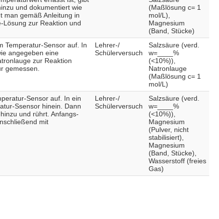
inzu und dokumentiert wie
(Maßlösung c= 1
gt man gemäß Anleitung in
mol/L),
e-Lösung zur Reaktion und
Magnesium
(Band, Stücke)
 Temperatur-Sensor auf. In
Lehrer-/
Salzsäure (verd.
wie angegeben eine
Schülerversuch
w=____%
Natronlauge zur Reaktion
(<10%)),
ur gemessen.
Natronlauge
(Maßlösung c= 1
mol/L)
eratur-Sensor auf. In ein
Lehrer-/
Salzsäure (verd.
atur-Ssensor hinein. Dann
Schülerversuch
w=____%
nzu und rührt. Anfangs-
(<10%)),
nschließend mit
Magnesium
(Pulver, nicht
stabilisiert),
Magnesium
(Band, Stücke),
Wasserstoff (freies
Gas)