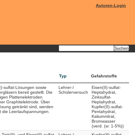
Autoren-Login
Typ
Gefahrstoffe
II)-sulfat-Lösungen sowie
Lehrer-/
Eisen(II)-sulfat-
läsern bereit gestellt. Die
Schülerversuch
Heptahydrat,
igen Plattenelektroden
Zinksulfat-
ner Graphitelektrode. Über
Heptahydrat,
Lösung getränkt sind, werden
Kupfer(II)-sulfat-
t die Leerlaufspannungen.
Pentahydrat,
Kaliumnitrat,
Bromwasser
(verd. (w: 1-5%))
ink(II)- und Eisen(II)-sulfat
Lehrer-/
Kupfer(II)-sulfat-