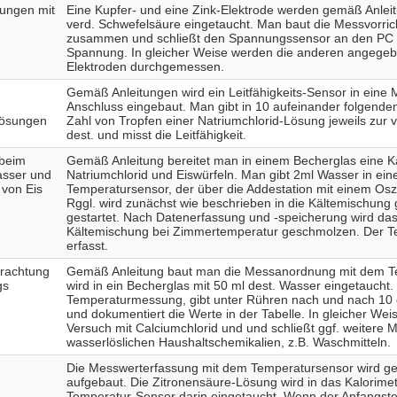
ungen mit
Eine Kupfer- und eine Zink-Elektrode werden gemäß Anleit
verd. Schwefelsäure eingetaucht. Man baut die Messvorri
zusammen und schließt den Spannungssensor an den PC a
Spannung. In gleicher Weise werden die anderen angege
Elektroden durchgemessen.
Gemäß Anleitungen wird ein Leitfähigkeits-Sensor in eine 
Anschluss eingebaut. Man gibt in 10 aufeinander folgende
Lösungen
Zahl von Tropfen einer Natriumchlorid-Lösung jeweils zur 
dest. und misst die Leitfähigkeit.
 beim
Gemäß Anleitung bereitet man in einem Becherglas eine 
asser und
Natriumchlorid und Eiswürfeln. Man gibt 2ml Wasser in eine
von Eis
Temperatursensor, der über die Addestation mit einem Oszi
Rggl. wird zunächst wie beschrieben in die Kältemischung
gestartet. Nach Datenerfassung und -speicherung wird das
Kältemischung bei Zimmertemperatur geschmolzen. Der Te
erfasst.
trachtung
Gemäß Anleitung baut man die Messanordnung mit dem Te
gs
wird in ein Becherglas mit 50 ml dest. Wasser eingetaucht.
Temperaturmessung, gibt unter Rühren nach und nach 10
und dokumentiert die Werte in der Tabelle. In gleicher Wei
Versuch mit Calciumchlorid und und schließt ggf. weitere
wasserlöslichen Haushaltschemikalien, z.B. Waschmitteln.
Die Messwerterfassung mit dem Temperatursensor wird 
aufgebaut. Die Zitronensäure-Lösung wird in das Kalorim
Temperatur-Sensor darin eingetaucht. Wenn der Anfangstemp