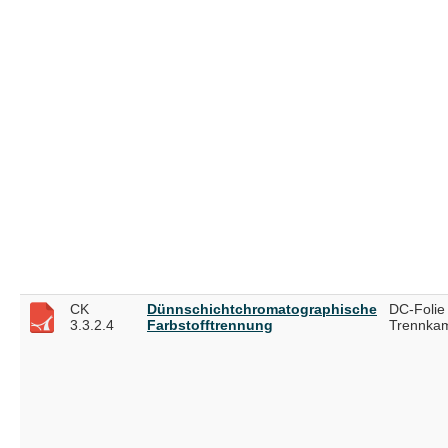
CK
Dünnschichtchromatographische
DC-Folie 
3.3.2.4
Farbstofftrennung
Trennka