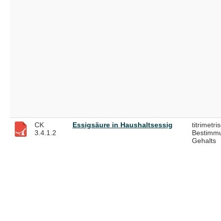
CK
Essigsäure in Haushaltsessig
titrimetri
3.4.1.2
Bestimm
Gehalts