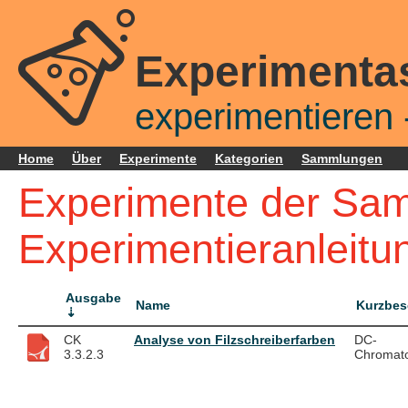
Experimenta
experimentieren -
Home
Über
Experimente
Kategorien
Sammlungen
Experimente der Sa
Experimentieranleitu
Ausgabe
Name
Kurzbes
CK
Analyse von Filzschreiberfarben
DC-
3.3.2.3
Chromat