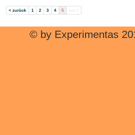
< zurück
1
2
3
4
5
vor >
© by Experimentas 20