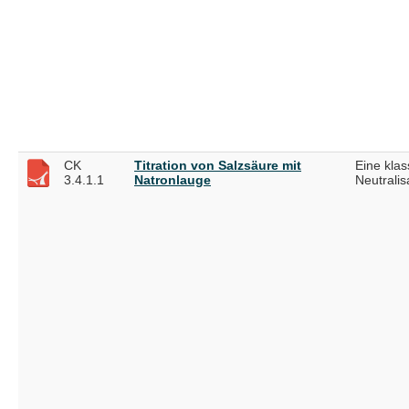
CK
Titration von Salzsäure mit
Eine klas
3.4.1.1
Natronlauge
Neutralis