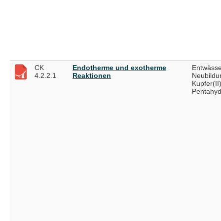
CK
Endotherme und exotherme
Entwässe
4.2.2.1
Reaktionen
Neubildu
Kupfer(II)
Pentahyd