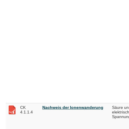
CK
Nachweis der Ionenwanderung
Säure un
4.1.1.4
elektrisc
Spannung