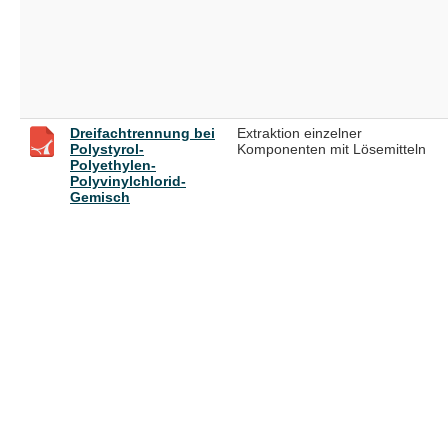
Dreifachtrennung bei
Extraktion einzelner
Polystyrol-
Komponenten mit Lösemitteln
Polyethylen-
Polyvinylchlorid-
Gemisch