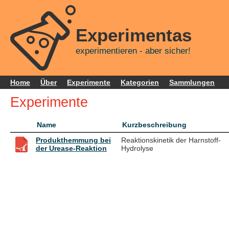
Experimentas
experimentieren - aber sicher!
Home
Über
Experimente
Kategorien
Sammlungen
Experimente
Name
Kurzbeschreibung
Produkthemmung bei
Reaktionskinetik der Harnstoff-
der Urease-Reaktion
Hydrolyse