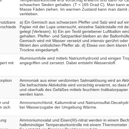
schwachen Sieden gehalten. (T < 165 Grad C). Man kann a
Masse Fäden ziehen. Im warmen Zustand kann man damit 
verkleben.
nutzbare
a) Ein Gemisch aus schwarzem Pfeffer und Salz wird auf ei
erschiede
Papier mit der Lupe untersucht, einzelne Salzkristalle mit de
gelegt (Verlesen). b) Ein am Textil geriebener Luftballon w
gehalten. Pfeffer- und Salzpartikel bleiben an der Ballonhül
Gemisch wird mit Wasser versetzt und intensiv gerührt oder
filtriert den unlöslichen Pfeffer ab. d) Etwas von dem klaren F
Trockne eingedampft.
Aluminiumfolie wird mittels Natriumhydroxid und einigen Tr
iert mit
angegriffen und zersetzt. Dabei entsteht Wasserstoff.
rption
Ammoniak aus einer verdünnten Salmiaklösung wird an Aktiv
Die befrachtete Aktivkohle wird vorsichtig erwärmt, so das
und oberhalb des Gefäßes mittels feuchtem Indikatorpapie
werden kann.
r und
Ammoniumchlorid, Kaliumnitrat und Natriumsulfat-Decahydra
n sich
bei Wasserzugabe der Umgebung Wärme.
dung
Ammoniumoxalat und Eisen(III)-nitrat werden in einem Bech
halbminütiger Temperaturkontrolle mit einem Thermometer 1