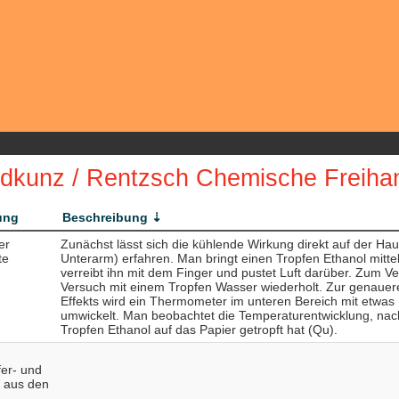
dkunz / Rentzsch Chemische Freiha
ung
Beschreibung
er
Zunächst lässt sich die kühlende Wirkung direkt auf der Ha
te
Unterarm) erfahren. Man bringt einen Tropfen Ethanol mittel
verreibt ihn mit dem Finger und pustet Luft darüber. Zum Ve
Versuch mit einem Tropfen Wasser wiederholt. Zur genaue
Effekts wird ein Thermometer im unteren Bereich mit etwas 
umwickelt. Man beobachtet die Temperaturentwicklung, na
Tropfen Ethanol auf das Papier getropft hat (Qu).
fer- und
 aus den