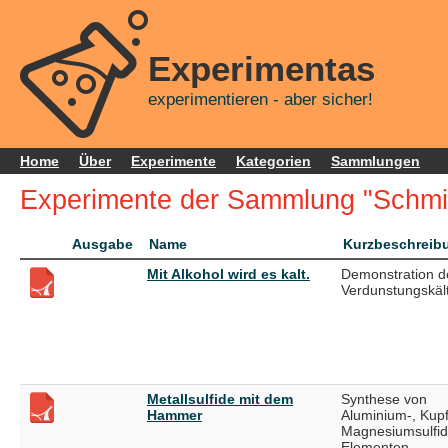
Experimentas
experimentieren - aber sicher!
Home
Über
Experimente
Kategorien
Sammlungen
Experimente der Sammlung "Schmi
Ausgabe
Name
Kurzbeschreib
Mit Alkohol wird es kalt.
Demonstration d
Verdunstungskäl
Metallsulfide mit dem
Synthese von
Hammer
Aluminium-, Kup
Magnesiumsulfid
Elementen