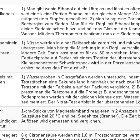
es
1) Man gibt wenig Ethanol auf ein Uhrglas und lässt es offen
lkohols
wird eine kleine Portion Ethanol mit der gleichen Menge Was
aufgesetztem Stopfen geschüttelt. 3) Man bringt eine Porti
Becherglas zum Sieden. Man füllt ein Rggl. mit Ethanol knapp
einige Siedesteinchen hinzu und hält das Glas mit der Klam
Wasser. Mit dem Thermometer bestimmt man die Siedetemp
semitteln
1) Nüsse werden in einer Reibeschale zerdrückt und mit we
übergossen. Man bringt die Mischung in ein Rggl., verschlie
ahren
längere Zeit. Dann lässt man es für ca. 30 min stehen. Man
Fettfleckprobe auf Papier mit einem Tropfen der überstehen
Kleingeschnittener Schweinespeck wird in der Porzellansch
erhitzt, so dass das Fett ausfließt.
is mit
1) Wasserproben in Glasgefäßen werden untersucht, inde
hen
Teststäbchen eine Sekunde lang hineinhält und nach zwei M
Testzone mit der Farbskala auf der Packung vergleicht. 2) B
presst man die Testzone auf die Probe (z.B. angeschnittene K
Bodenproben werden mit der gleichen Menge dest. Wasser
sedimentiert. Der Nitrat-Test erfolgt in der überstehenden L
n:
1-cm-Stücke von Magnesiumband reagieren in 2 Ansätzen m
Salzsäure bei 20 °C und bei Siedehitze (Brenner). Die Zeit 
indigket
Auflösen wird gemessen und verglichen.
tur
 reagiert
6 g Citronensäure werden mit 1,8 ml Frostschutzmittel verm
e.
Temperaturkontrolle erst vorsichtig erwärmt und dann für c