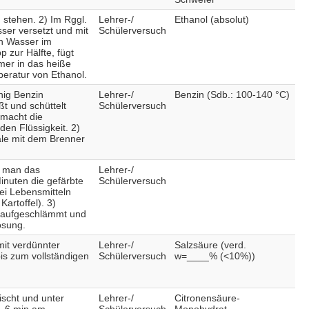
 stehen. 2) Im Rggl.
Lehrer-/
Ethanol (absolut)
ser versetzt und mit
Schülerversuch
on Wasser im
 zur Hälfte, fügt
mer in das heiße
eratur von Ethanol.
nig Benzin
Lehrer-/
Benzin (Sdb.: 100-140 °C)
ßt und schüttelt
Schülerversuch
 macht die
den Flüssigkeit. 2)
ale mit dem Brenner
m man das
Lehrer-/
inuten die gefärbte
Schülerversuch
ei Lebensmitteln
artoffel). 3)
 aufgeschlämmt und
ösung.
it verdünnter
Lehrer-/
Salzsäure (verd.
bis zum vollständigen
Schülerversuch
w=____% (<10%))
ischt und unter
Lehrer-/
Citronensäure-
a. 6 min am
Schülerversuch
Monohydrat