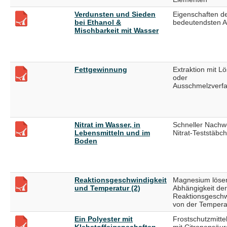
Verdunsten und Sieden
Eigenschaften d
bei Ethanol &
bedeutendsten A
Mischbarkeit mit Wasser
Fettgewinnung
Extraktion mit Lö
oder
Ausschmelzverf
Nitrat im Wasser, in
Schneller Nachwe
Lebensmitteln und im
Nitrat-Teststäbc
Boden
Reaktionsgeschwindigkeit
Magnesium löse
und Temperatur (2)
Abhängigkeit der
Reaktionsgeschw
von der Tempera
Ein Polyester mit
Frostschutzmittel
Klebstoffeigenschaften
mit Citronensäur