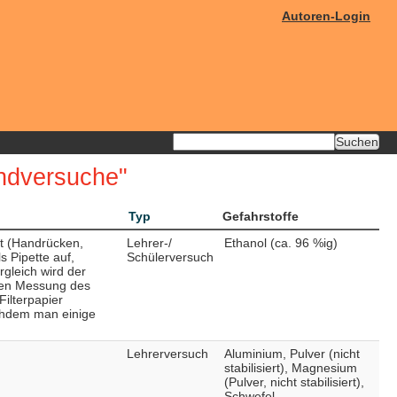
Autoren-Login
ndversuche"
Typ
Gefahrstoffe
ut (Handrücken,
Lehrer-/
Ethanol (ca. 96 %ig)
s Pipette auf,
Schülerversuch
rgleich wird der
ren Messung des
Filterpapier
chdem man einige
Lehrerversuch
Aluminium, Pulver (nicht
stabilisiert), Magnesium
(Pulver, nicht stabilisiert),
Schwefel