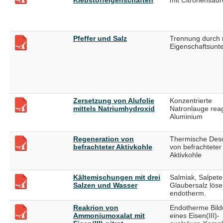
Pfeffer und Salz
Trennung durch 
Eigenschaftsunt
Zersetzung von Alufolie
Konzentrierte
mittels Natriumhydroxid
Natronlauge reag
Aluminium
Regeneration von
Thermische Deso
befrachteter Aktivkohle
von befrachteter
Aktivkohle
Kältemischungen mit drei
Salmiak, Salpete
Salzen und Wasser
Glaubersalz löse
endotherm.
Reakrion von
Endotherme Bil
Ammoniumoxalat mit
eines Eisen(III)-