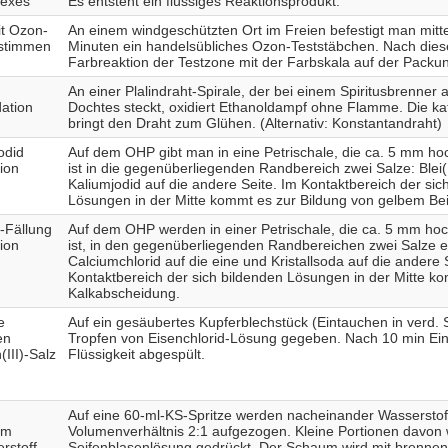
lexes
Es entsteht ein flüssiges Reaktionsprodukt.
it Ozon-
An einem windgeschützten Ort im Freien befestigt man mitt
estimmen
Minuten ein handelsübliches Ozon-Teststäbchen. Nach diese
Farbreaktion der Testzone mit der Farbskala auf der Packun
An einer Plalindraht-Spirale, der bei einem Spiritusbrenner 
dation
Dochtes steckt, oxidiert Ethanoldampf ohne Flamme. Die kat
bringt den Draht zum Glühen. (Alternativ: Konstantandraht)
odid
Auf dem OHP gibt man in eine Petrischale, die ca. 5 mm hoc
ion
ist in die gegenüberliegenden Randbereich zwei Salze: Blei(II
Kaliumjodid auf die andere Seite. Im Kontaktbereich der sic
Lösungen in der Mitte kommt es zur Bildung von gelbem Bei
-Fällung
Auf dem OHP werden in einer Petrischale, die ca. 5 mm hoch
ion
ist, in den gegenüberliegenden Randbereichen zwei Salze e
Calciumchlorid auf die eine und Kristallsoda auf die andere 
Kontaktbereich der sich bildenden Lösungen in der Mitte k
Kalkabscheidung.
e
Auf ein gesäubertes Kupferblechstück (Eintauchen in verd.
en
Tropfen von Eisenchlorid-Lösung gegeben. Nach 10 min Einw
III)-Salz
Flüssigkeit abgespült.
Auf eine 60-ml-KS-Spritze werden nacheinander Wasserstoff
em
Volumenverhältnis 2:1 aufgezogen. Kleine Portionen davon 
rstoff-
Seifenblasenlösung gedrückt. Der Schaum wird mit brenn