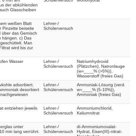
us der abkühlenden
auch Glasscheiben
nem weißen Blatt
Lehrer-/
r Pinzette beiseite
Schülerversuch
ird über das Gemisch
le hängen. c) Das
 geschüttelt. Man
iltrat wird bis zur
opfen Wasser
Lehrer-/
Natriumhydroxid
Schülerversuch
(Plätzchen), Natronlauge
(w=____% (>5%)),
Wasserstoff (freies Gas)
kohle adsorbiert.
Lehrer-/
Ammoniak-Lösung (verd.
s Ammoniak desorbiert
Schülerversuch
w=____% (5-10%)),
r nachgewiesen
Ammoniak (freies Gas)
t entziehen jeweils
Lehrer-/
Ammoniumchlorid,
Schülerversuch
Kaliumnitrat
erglas unter
Lehrer-/
di-Ammoniumoxalat-
0 min lang verrührt.
Schülerversuch
Hydrat, Eisen(III)-nitrat-