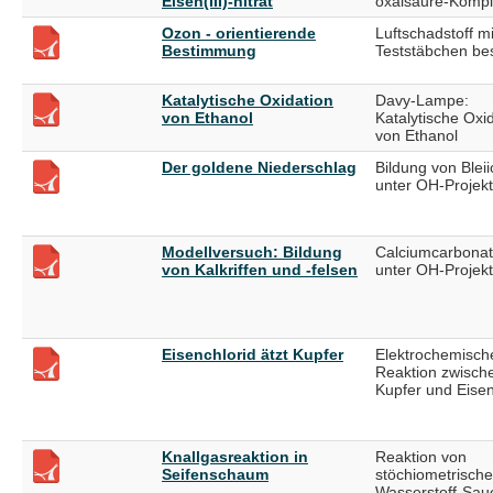
Eisen(III)-nitrat
oxalsäure-Komp
Ozon - orientierende
Luftschadstoff m
Bestimmung
Teststäbchen b
Katalytische Oxidation
Davy-Lampe:
von Ethanol
Katalytische Oxi
von Ethanol
Der goldene Niederschlag
Bildung von Bleii
unter OH-Projekt
Modellversuch: Bildung
Calciumcarbonat
von Kalkriffen und -felsen
unter OH-Projekt
Eisenchlorid ätzt Kupfer
Elektrochemisch
Reaktion zwisch
Kupfer und Eisen(
Knallgasreaktion in
Reaktion von
Seifenschaum
stöchiometrisch
Wasserstoff-Saue