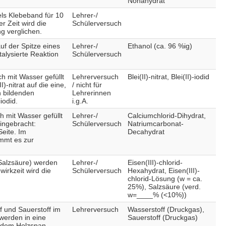
Nonahydrat
els Klebeband für 10
Lehrer-/
r Zeit wird die
Schülerversuch
g verglichen.
auf der Spitze eines
Lehrer-/
Ethanol (ca. 96 %ig)
alysierte Reaktion
Schülerversuch
h mit Wasser gefüllt
Lehrerversuch
Blei(II)-nitrat, Blei(II)-iodid
)-nitrat auf die eine,
/ nicht für
h bildenden
Lehrerinnen
iodid.
i.g.A.
 mit Wasser gefüllt
Lehrer-/
Calciumchlorid-Dihydrat,
ingebracht:
Schülerversuch
Natriumcarbonat-
Seite. Im
Decahydrat
ommt es zur
 Salzsäure) werden
Lehrer-/
Eisen(III)-chlorid-
irkzeit wird die
Schülerversuch
Hexahydrat, Eisen(III)-
chlorid-Lösung (w = ca.
25%), Salzsäure (verd.
w=____% (<10%))
 und Sauerstoff im
Lehrerversuch
Wasserstoff (Druckgas),
werden in eine
Sauerstoff (Druckgas)
endem Holzspan