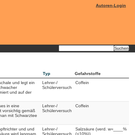
Autoren-Login
Typ
Gefahrstoffe
schale und legt ein
Lehrer-/
Coffein
schwacher
Schülerversuch
miert und auf der
ses in eine
Lehrer-/
Coffein
t vorsichtig gemäß
Schülerversuch
 man mit Schwarztee
pftrichter und und
Lehrer-/
Salzsäure (verd. w=____%
säure wird langsam
Schülerversuch
(<10%)),