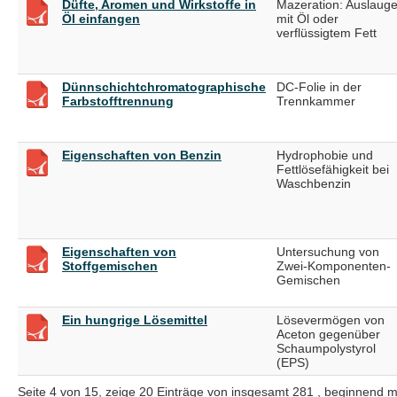
Düfte, Aromen und Wirkstoffe in
Mazeration: Auslaug
Öl einfangen
mit Öl oder
verflüssigtem Fett
Dünnschichtchromatographische
DC-Folie in der
Farbstofftrennung
Trennkammer
Eigenschaften von Benzin
Hydrophobie und
Fettlösefähigkeit bei
Waschbenzin
Eigenschaften von
Untersuchung von
Stoffgemischen
Zwei-Komponenten-
Gemischen
Ein hungrige Lösemittel
Lösevermögen von
Aceton gegenüber
Schaumpolystyrol
(EPS)
Seite 4 von 15, zeige 20 Einträge von insgesamt 281 , beginnend m