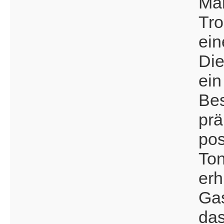
Man
Tro
ein
Die
ei
Be
prä
pos
Ton
erh
Ga
das