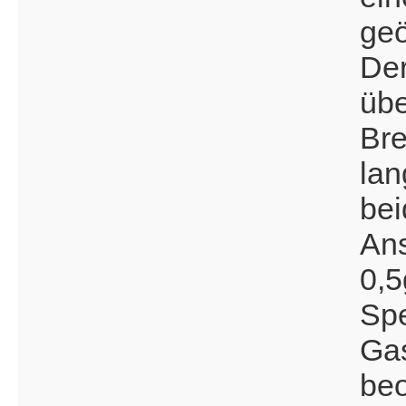
geö
Der
übe
Br
la
bei
Ans
0,5
Spe
Gas
beo