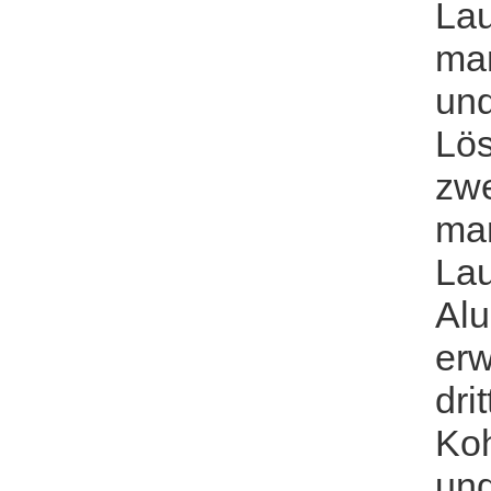
Lau
man
und
Lös
zwe
ma
Lau
Al
erw
dri
Koh
und