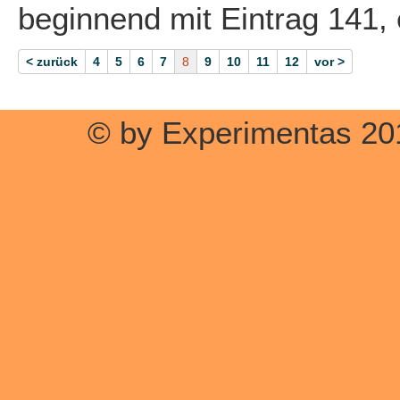
beginnend mit Eintrag 141,
< zurück
4
5
6
7
8
9
10
11
12
vor >
© by Experimentas 20