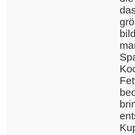
das
grö
bil
man
Spa
Koc
Fet
beo
bri
ent
Kup