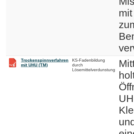
Mi
mit
zum
Be
ver
Trockenspinnverfahren
KS-Fadenbildung
Mit
mit UHU (TM)
durch
Lösemittelverdunstung
hol
Öff
UH
Kle
und
ein