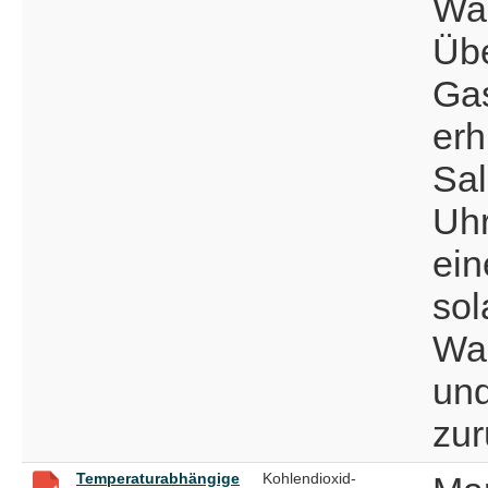
Was
Übe
Ga
erh
Sal
Uhr
ein
sol
Was
und
zur
Temperaturabhängige
Kohlendioxid-