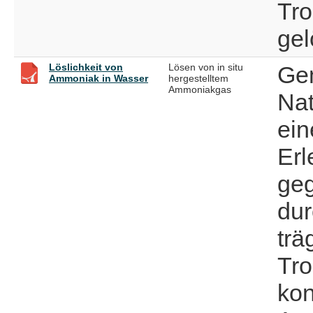
Tro
gel
Löslichkeit von
Lösen von in situ
Gem
Ammoniak in Wasser
hergestelltem
Ammoniakgas
Nat
ein
Er
geg
dur
trä
Tro
kon