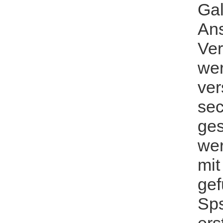
Gal
Ans
Ver
wer
ver
sec
ges
wer
mit
gef
Sp
ers