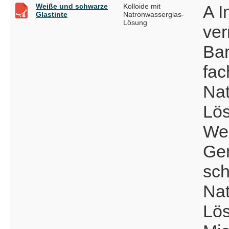
Weiße und schwarze
Kolloide mit
A I
Glastinte
Natronwasserglas-
Lösung
ver
Bar
fac
Nat
Lös
Wei
Ge
sch
Nat
Lös