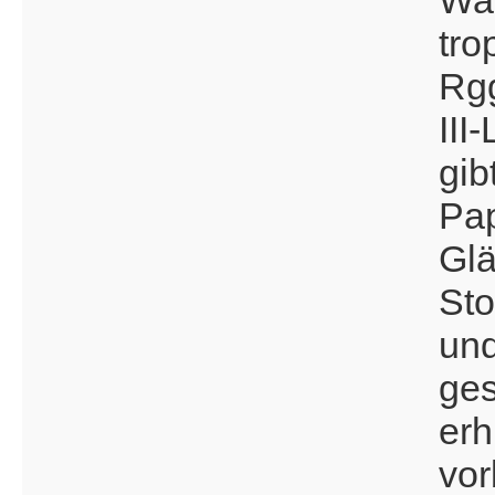
tro
Rg
III
gib
Pap
Glä
Sto
und
ges
erh
vor