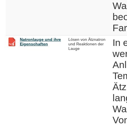
Wa
beo
Far
Natronlauge und ihre
Lösen von Ätznatron
In 
Eigenschaften
und Reaktionen der
Lauge
we
Anl
Tem
Ätz
lan
Was
Von