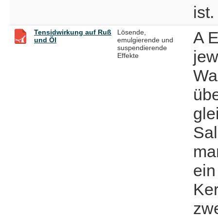
ist.
Tensidwirkung auf Ruß
Lösende,
A E
und Öl
emulgierende und
suspendierende
jew
Effekte
Was
übe
gle
Sal
man
ein
Ker
zwe