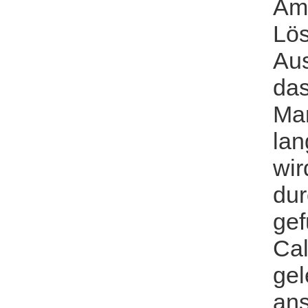
Am
Lös
Aus
das
Man
lan
wir
dur
gef
Cal
gel
ans