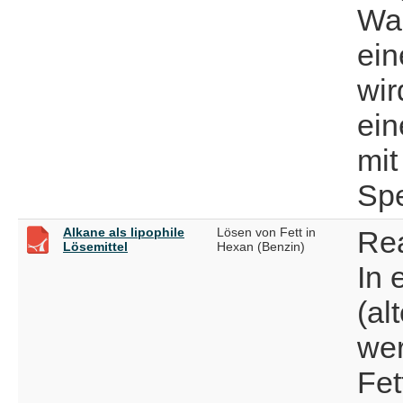
Was
ein
wir
ein
mit
Spe
Alkane als lipophile
Lösen von Fett in
Re
Lösemittel
Hexan (Benzin)
In 
(al
we
Fet