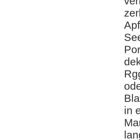
ver
zer
Apf
See
Por
dek
Rgg
ode
Bla
in 
Ma
lan