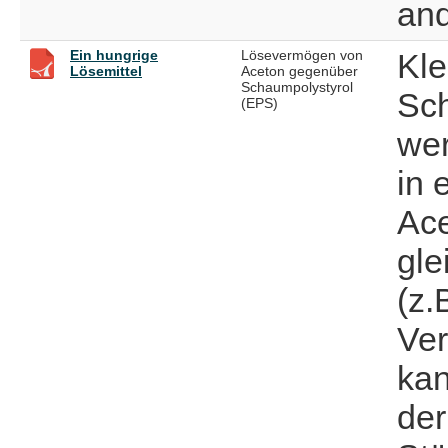
and
Ein hungrige
Lösevermögen von
Kle
Lösemittel
Aceton gegenüber
Schaumpolystyrol
Sch
(EPS)
we
in 
Ace
gle
(z.
Ve
kan
der