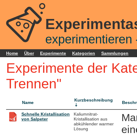
Experimenta
experimentieren -
Home
Über
Experimente
Kategorien
Sammlungen
Experimente der Kate
Trennen"
Kurzbeschreibung
Name
Beschr
Schnelle Kristallisation
Kaliumnitrat-
Man
von Salpeter
Kristallisation aus
abkühlender warmer
ein
Lösung