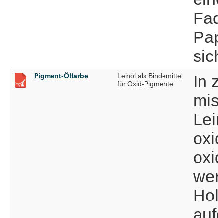
Fa
Pap
sic
Pigment-Ölfarbe
Leinöl als Bindemittel
In 
für Oxid-Pigmente
mis
Lei
oxi
oxi
wer
Hol
auf