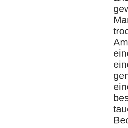
gew
Man
tro
Am
ein
ein
gem
ein
bes
tau
Bec