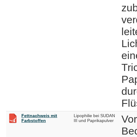
zub
ve
lei
Lic
ein
Tri
Pap
dur
Flü
Fettnachweis mit
Lipophilie bei SUDAN
Vor
Farbstoffen
III und Paprikapulver
Bec