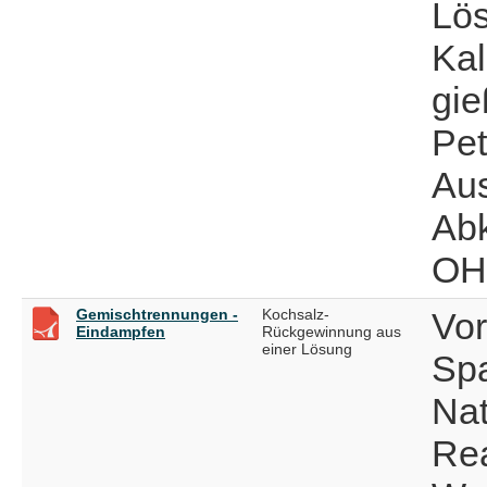
Lö
Kal
gie
Pet
Aus
Abk
OHP
Gemischtrennungen -
Kochsalz-
Vor
Eindampfen
Rückgewinnung aus
einer Lösung
Spa
Nat
Rea