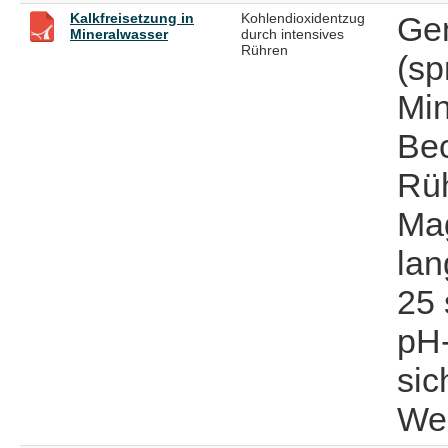
Kalkfreisetzung in
Kohlendioxidentzug
Gem
Mineralwasser
durch intensives
Rühren
(sp
Min
Bec
Rüh
Mag
lan
25 
pH
sic
Wer