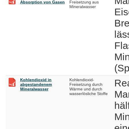
Man
Absorption von Gasen
Freisetzung aus
Mineralwasser
Eis
Br
läs
Fla
Min
(Sp
Kohlendioxid in
Kohlendioxid-
Re
abgestandenem
Freisetzung durch
Mineralwasser
Wärme und durch
Man
wasserlösliche Stoffe
häl
Min
ein