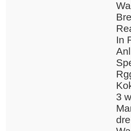
Was
Bre
Re
In 
Anl
Spe
Rgg
Kok
3 w
Man
dre
Was