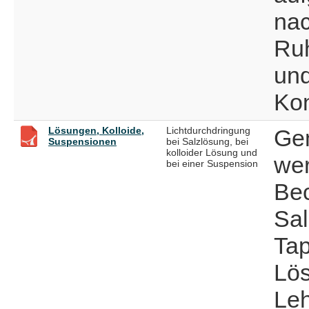
na
Ruh
und
Kon
Lösungen, Kolloide,
Lichtdurchdringung
Ge
Suspensionen
bei Salzlösung, bei
kolloider Lösung und
wer
bei einer Suspension
Bec
Sal
Tap
Lös
Le