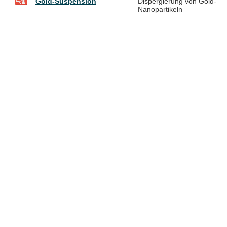
Gold-Suspension
Dispergierung von Gold-
Nanopartikeln