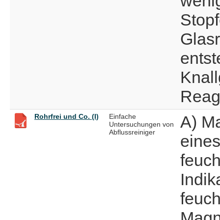
wenig
Stopf
Glasr
entst
Knal
Reag
Rohrfrei und Co. (I)
Einfache
A) Ma
Untersuchungen von
Abflussreiniger
eines
feuch
Indik
feuch
Magn