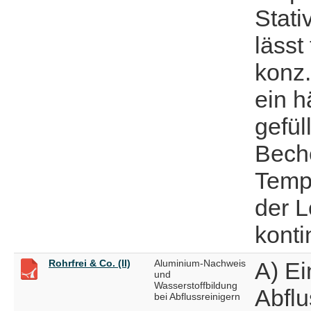
Stati
lässt
konz.
ein h
gefül
Beche
Temp
der L
konti
Rohrfrei & Co. (II)
Aluminium-Nachweis
A) Ei
und
Wasserstoffbildung
Abflu
bei Abflussreinigern