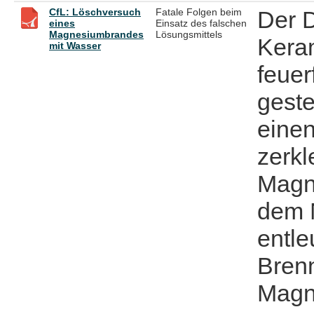
CfL: Löschversuch
Fatale Folgen beim
Der D
eines
Einsatz des falschen
Magnesiumbrandes
Lösungsmittels
Keram
mit Wasser
feuer
geste
einen
zerkl
Magn
dem N
entl
Bren
Magn