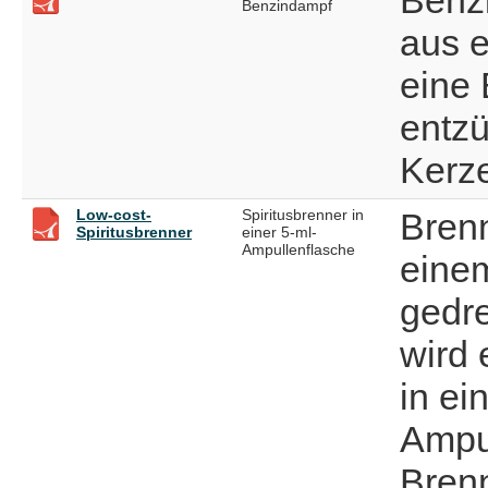
Benzindampf
aus 
eine 
entzü
Kerz
Low-cost-
Spiritusbrenner in
Brenn
Spiritusbrenner
einer 5-ml-
Ampullenflasche
eine
gedre
wird 
in ei
Ampul
Brenn