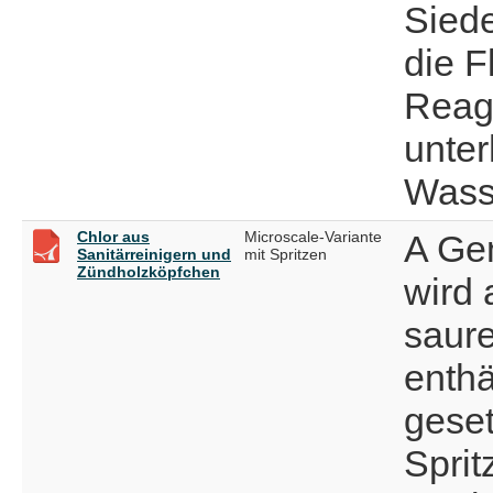
Siede
die F
Reag
unter
Wasse
Chlor aus
Microscale-Variante
A Ge
Sanitärreinigern und
mit Spritzen
Zündholzköpfchen
wird 
saure
enthä
geset
Sprit