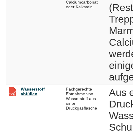
Calciumcarbonat
(Rest
oder Kalkstein.
Trepp
Marm
Calc
werde
einig
aufge
Wasserstoff
Fachgerechte
Aus e
abfüllen
Entnahme von
Wasserstoff aus
Druck
einer
Druckgasflasche
Wasse
Schu