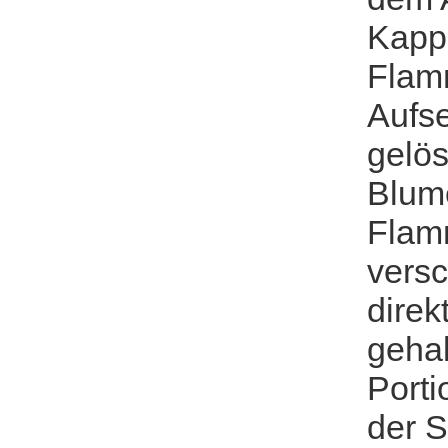
Kapp
Flam
Aufs
gelös
Blume
Flam
vers
direk
gehal
Porti
der S