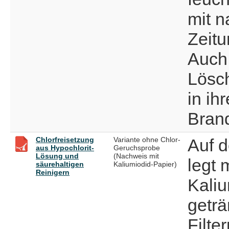
mit 
Zeitu
Auch
Lösc
in ih
Brand
Chlorfreisetzung
Variante ohne Chlor-
Auf d
aus Hypochlorit-
Geruchsprobe
Lösung und
(Nachweis mit
legt 
säurehaltigen
Kaliumiodid-Papier)
Reinigern
Kali
geträ
Filte