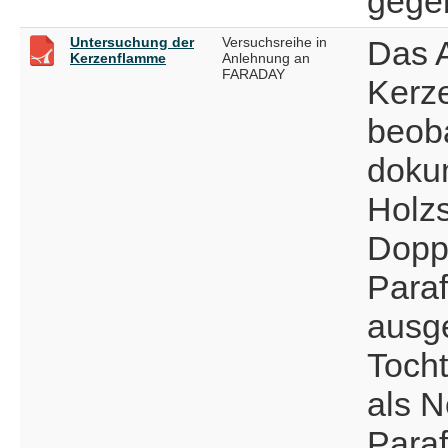
gege
Untersuchung der
Versuchsreihe in
Das 
Kerzenflamme
Anlehnung an
FARADAY
Kerz
beob
dokum
Holzs
Dopp
Paraf
ausge
Tocht
als N
Paraf