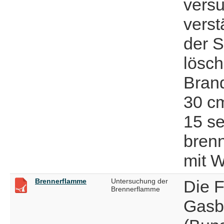
versu
vers
der S
lösch
Brand
30 c
15 s
brenn
mit W
Brennerflamme
Untersuchung der
Die 
Brennerflamme
Gasb