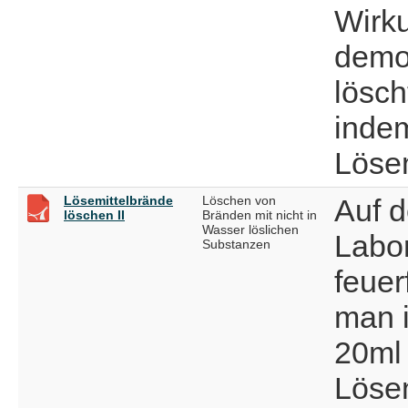
Wirk
demon
lösch
inde
Lösem
Lösemittelbrände
Löschen von
Auf 
löschen II
Bränden mit nicht in
Wasser löslichen
Labor
Substanzen
feuer
man i
20ml
Lösem