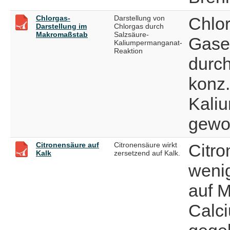
Chlorgas-
Darstellung von
Chlor
Darstellung im
Chlorgas durch
Makromaßstab
Salzsäure-
Gase
Kaliumpermanganat-
Reaktion
durch
konz.
Kali
gewo
Citronensäure auf
Citronensäure wirkt
Citro
Kalk
zersetzend auf Kalk.
weni
auf 
Calc