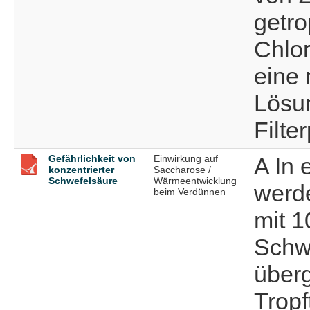
getr
Chlor
eine 
Lösu
Filte
Gefährlichkeit von
Einwirkung auf
A In 
konzentrierter
Saccharose /
Schwefelsäure
Wärmeentwicklung
werde
beim Verdünnen
mit 1
Schw
über
Tropft