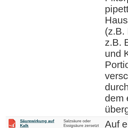
pipet
Haus
(z.B.
z.B. 
und K
Porti
versc
durch
dem e
überg
Säurewirkung auf
Salzsäure oder
Auf 
Kalk
Essigsäure zersetzt