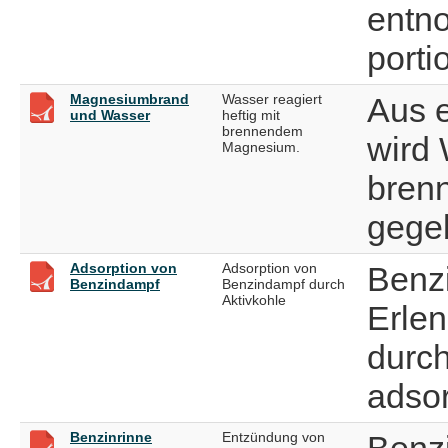
entn
portio
Magnesiumbrand
Wasser reagiert
Aus e
und Wasser
heftig mit
brennendem
wird 
Magnesium.
bren
gege
Adsorption von
Adsorption von
Benz
Benzindampf
Benzindampf durch
Aktivkohle
Erle
durch
adsor
Benzinrinne
Entzündung von
Benz