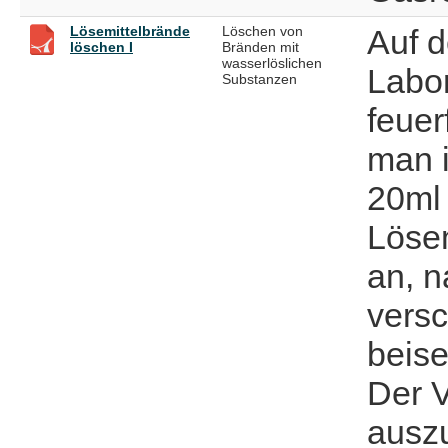
Lösemittelbrände
Löschen von
Auf 
löschen I
Bränden mit
wasserlöslichen
Labor
Substanzen
feuer
man i
20ml
Lösem
an, 
vers
beise
Der 
ausz