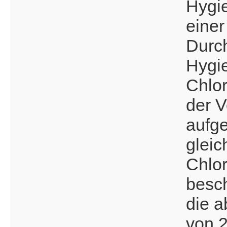
Hygie
einer
Durc
Hygie
Chlor
der V
aufge
gleic
Chlo
besch
die 
von 