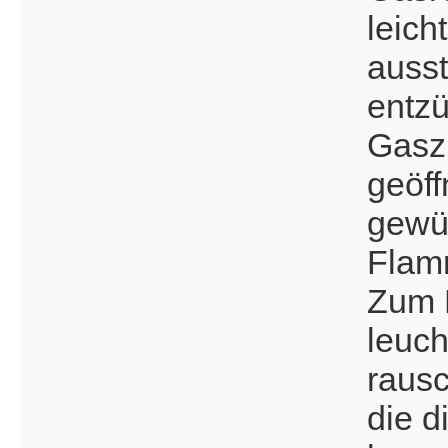
leich
auss
entzü
Gasz
geöff
gewü
Flamm
Zum E
leuch
raus
die d