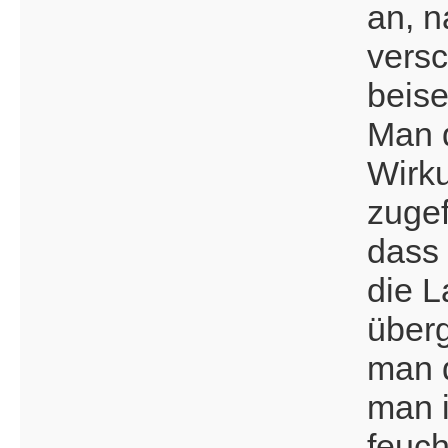
an, 
vers
beise
Man d
Wirku
zuge
dass 
die L
überg
man 
man 
feuc