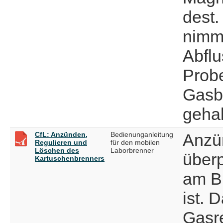
dest
nimmt
Abflu
Probe
Gasb
gehal
CfL: Anzünden,
Bedienunganleitung
Anzü
Regulieren und
für den mobilen
Löschen des
Laborbrenner
überp
Kartuschenbrenners
am B
ist. 
Gasr