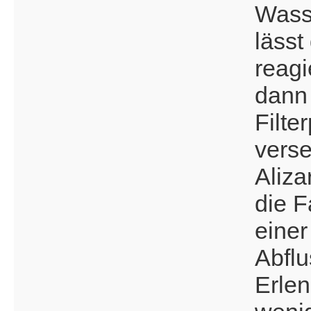
Wass
läss
reagi
dann 
Filter
verse
Aliza
die F
einer
Abflu
Erlen