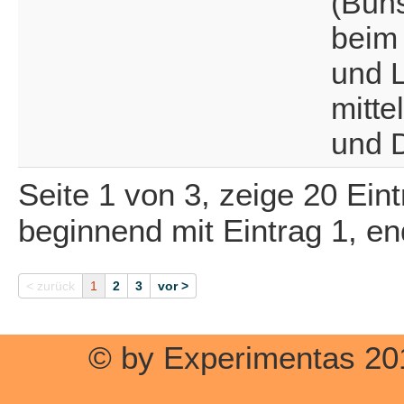
(Bun
beim
und L
mitt
und D
Seite 1 von 3, zeige 20 Ein
beginnend mit Eintrag 1, e
< zurück
1
2
3
vor >
© by Experimentas 20