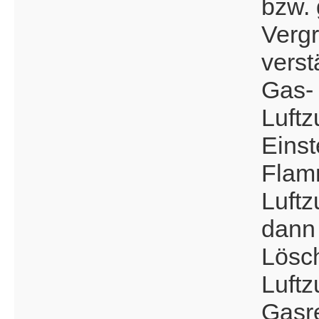
bzw. 
Verg
verst
Gas-
Luftz
Einst
Flamm
Luftz
dann
Lösch
Luftz
Gasre