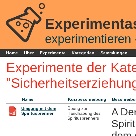
Experimenta
experimentieren -
Home
Über
Experimente
Kategorien
Sammlungen
Experimente der Kat
"Sicherheitserziehun
Name
Kurzbeschreibung
Beschreib
Umgang mit dem
Übung zur
A Der
Spiritusbrenner
Handhabung des
Spiritusbrenners
Spiri
dem 